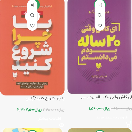
-5%
-20%
تمام شد
ه
ای کاش وقتی 20 ساله بودم می
با چرا شروع کنید/آرایان
دانستم/آرایان
ریال
1,560,000
ریال
1,950,000
ریال
2,327,500
ریال
2,450,000
افزودن به سبد خرید
اطلاعات بیشتر