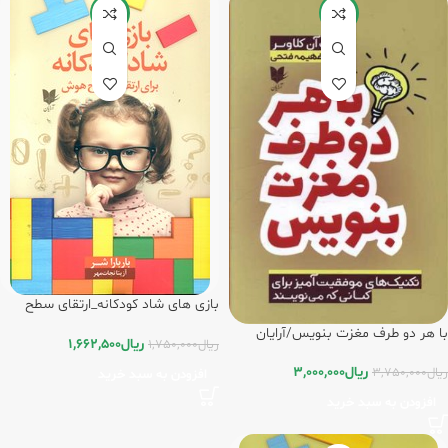
-5%
-20%
بازی های شاد کودکانه_ارتقای سطح
هوش/آرایان
با هر دو طرف مغزت بنویس/آرایان
ریال
1,662,500
ریال
1,750,000
ریال
3,000,000
ریال
3,750,000
افزودن به سبد خرید
افزودن به سبد خرید