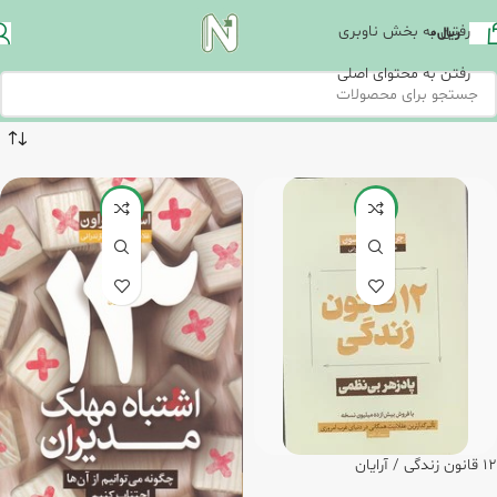
رفتن به بخش ناوبری
ریال
0
رفتن به محتوای اصلی
-20%
-5%
12 قانون زندگی / آرایان