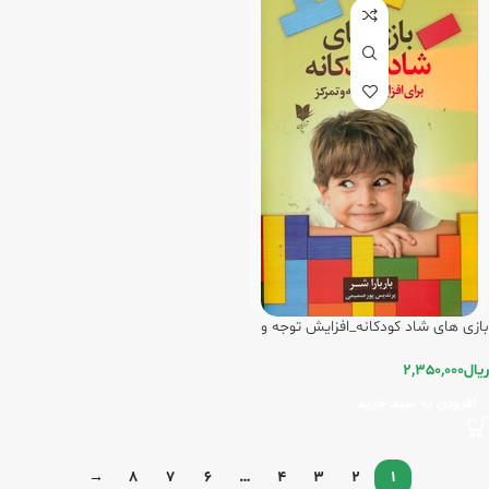
بازی های شاد کودکانه_افزایش توجه و
تمرکز/آرایان
ریال
2,350,000
افزودن به سبد خرید
→
8
7
6
…
4
3
2
1