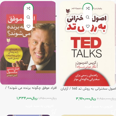
-8%
-20%
افراد موفق چگونه برنده می شوند؟ /
اصول سخنرانی به روش تد ted / آرایان
آرایان
ریال
1,334,000
ریال
1,450,000
ریال
3,960,000
ریال
4,950,000
افزودن به سبد خرید
افزودن به سبد خرید