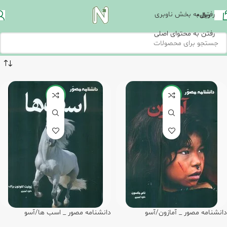
رفتن به بخش ناوبری
ریال
0
رفتن به محتوای اصلی
-20%
-20%
دانشنامه مصور _ آمازون/آسو
دانشنامه مصور _ اسب ها/آسو