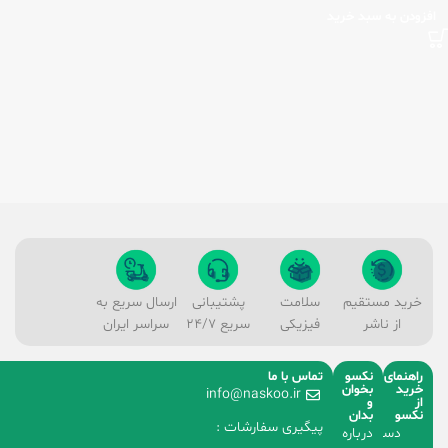
افزودن به سبد خرید
خرید مستقیم
سلامت
پشتیبانی
ارسال سریع به
از ناشر
فیزیکی
سریع 24/7
سراسر ایران
راهنمای
نکسو
تماس با ما
خرید
بخوان
info@naskoo.ir
از
و
نکسو
بدان
پیگیری سفارشات :
دسته
درباره