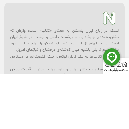
نسک در زبان ایران باستان به معنای «کتاب» است؛ واژه‌ای که
نشان‌دهنده‌ی جایگاه والا و ارزشمند دانش و نوشتار در تاریخ ایران
است. ما با الهام از این میراث، نام نسکو را برای سایت خود
برگزیده‌ایم تا پلی باشیم میان گذشته‌ی درخشان و نیازهای امروز.
در نسکو، کتاب‌ها نه یک کالای لوکس، بلکه گنجینه‌ای در دسترس
همه‌اند.
– ما کتاب‌های دیجیتال ایرانی و خارجی را با کمترین قیمت ممکن
خانه
فروشگاه
پیگیری
حساب کاربری
ارائه می‌کنیم؛ بسیاری از آن‌ها کاملاً رایگان در اختیار شما قرار دارند.
– برای یادگیری بهتر، مجموعه‌ای از ویدیوهای آموزشی در موضوعات
گوناگون فراهم کرده‌ایم.
– فروشگاه لوازم‌تحریر ما همراه شماست تا ابزارهای نوشتن و خلق
اندیشه همیشه در دسترس باشند.
– و برای شادی و خلاقیت کودکان، بخش فروشگاه اسباب‌بازی را در
کنار کتاب‌ها قرار داده‌ایم.
نسکو تنها یک فروشگاه نیست؛ ما باور داریم که دانش، فرهنگ و
بازی می‌توانند در کنار هم آینده‌ای روشن‌تر بسازند. رسالت ما این