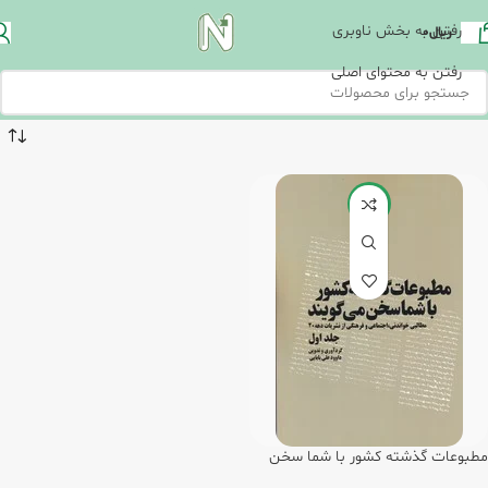
رفتن به بخش ناوبری
ریال
0
رفتن به محتوای اصلی
-8%
مطبوعات گذشته کشور با شما سخن
می گویند(5 جلدی)/امید فردا