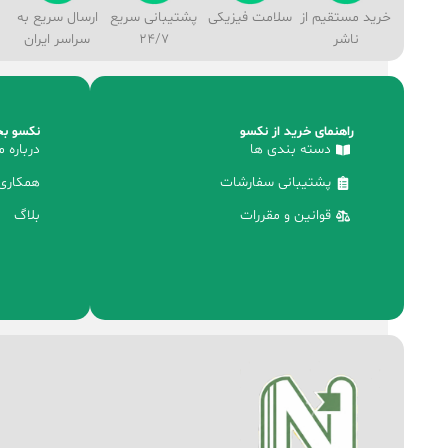
خرید مستقیم از
سلامت فیزیکی
پشتیبانی سریع
ارسال سریع به
ناشر
24/7
سراسر ایران
راهنمای خرید از نکسو
نکسو بخ
دسته بندی ها
درباره م
پشتیبانی سفارشات
همکاری 
قوانین و مقررات
بلاگ