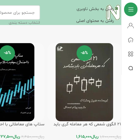
رفتن به بخش ناوبری
رفتن به محتوای اصلی
انتخاب دسته بندی
-5%
-5%
21 الگوی شمعی که هر معامله گری باید
ستاپ های معاملاتی با اح
بشناسد / انتشارات روند
بالا / انتشارات روند
ریال
1,615,000
ریال
327,500
ریال
1,700,000
ریال
2,450,000