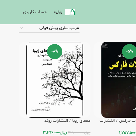
حساب کاربری
ریال
0
-8%
-5%
ت فارکس / انتشارات
معمای زیبا / انتشارات روند
ریال
3,496,000
1,757,500
ریال
3,800,000