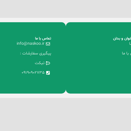
وان و بدان
تماس با ما
ا
info@naskoo.ir
با ما
پیگیری سفارشات :
تیکت
09190902735