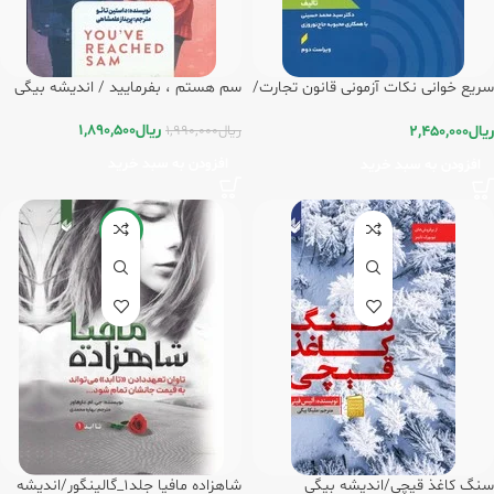
سریع خوانی نکات آزمونی قانون تجارت/
سم هستم ، بفرمایید / اندیشه بیگی
اندیشه بیگی
ریال
1,890,500
ریال
2,450,000
ریال
1,990,000
افزودن به سبد خرید
افزودن به سبد خرید
-20%
سنگ کاغذ قیچی/اندیشه بیگی
شاهزاده مافیا جلد1_گالینگور/اندیشه