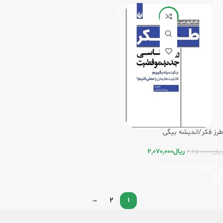
-8%
طرز فکر/اندیشه بیگی
ریال
2,070,000
ریال
2,250,000
افزودن به سبد خرید
→
2
1