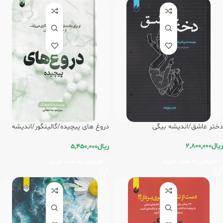
دختر عاشق/اندیشه بیگی
دروغ های پیچیده/گالینگور/اندیشه
بیگی
ریال
2,800,000
ریال
5,450,000
افزودن به سبد خرید
افزودن به سبد خرید
-5%