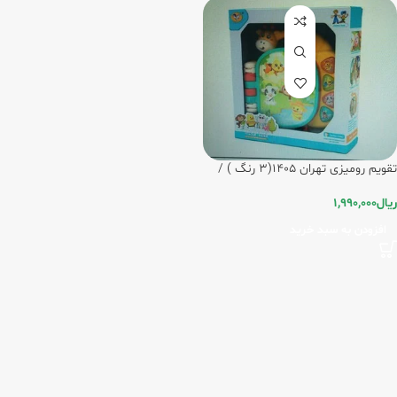
تقویم رومیزی تهران 1405(3 رنگ ) /
شبگون
ریال
1,990,000
افزودن به سبد خرید