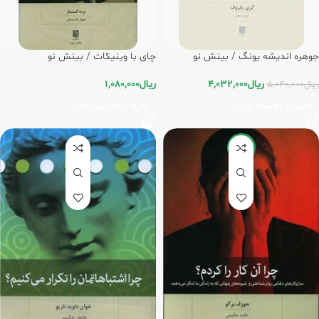
جوهره اندیشه یونگ / بینش نو
چای با وینیکات / بینش نو
ریال
4,032,000
ریال
1,080,000
ریال
5,040,000
افزودن به سبد خرید
افزودن به سبد خرید
-20%