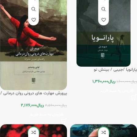
پارانویا /جیبی / بینش نو
ریال
1,360,000
ریال
1,600,000
افزودن به سبد خرید
پرورش مهارت های درونی روان درمانی /
بینش نو
ریال
2,176,000
ریال
2,560,000
افزودن به سبد خرید
-20%
-20%