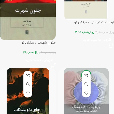
‏تو مادرت نیستی / بینش نو
ریال
3,610,000
ریال
3,800,000
افزودن به سبد خرید
جنون شهرت / بینش نو
ریال
480,000
ریال
600,000
افزودن به سبد خرید
-20%