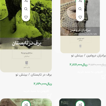
-20%
برادران دروغین / بینش نو
ریال
2,816,000
ریال
3,520,000
افزودن به سبد خرید
برف در تابستان / بینش نو
ریال
2,840,000
افزودن به سبد خرید
-15%
-15%