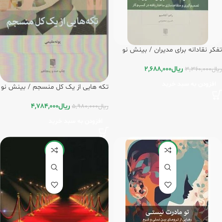
تفکر نقادانه برای مدیران / بینش نو
ریال
2,688,000
ریال
3,360,000
افزودن به سبد خرید
تکه هایی از یک کل منسجم / بینش نو
ریال
4,784,000
ریال
5,980,000
افزودن به سبد خرید
-20%
-5%