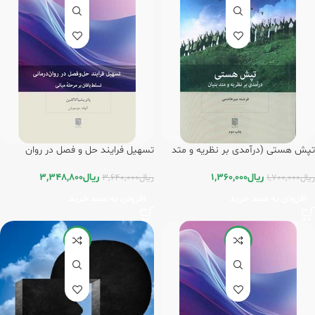
تپش هستی (درآمدی بر نظریه و متد
تسهیل فرایند حل و فصل در روان
بنیان) / بینش نو
درمانی / بینش نو
ریال
1,360,000
ریال
3,348,800
ریال
1,700,000
ریال
3,640,000
افزودن به سبد خرید
افزودن به سبد خرید
-20%
-10%