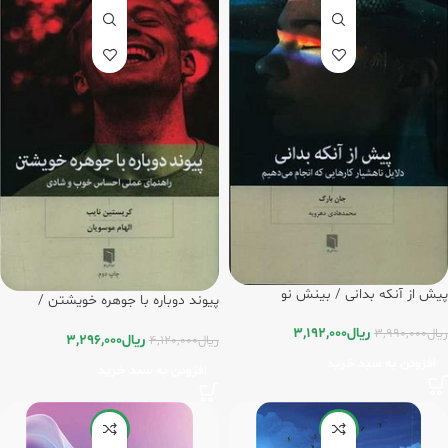
پیش از آنکه بدانی / بینش نو
پیوند دوباره با جوهره خویشتن /
بینش نو
ریال
3,192,000
ریال
3,990,000
ریال
3,296,000
ریال
4,120,000
افزودن به سبد خرید
افزودن به سبد خرید
-8%
-20%