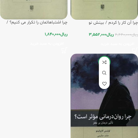
چرا اشتباهاتمان را تکرار می کنیم؟ /
چرا آن کار را کردم / بینش نو
بینش نو
ریال
1,840,000
ریال
3,552,000
ریال
4,440,000
افزودن به سبد خرید
افزودن به سبد خرید
-20%