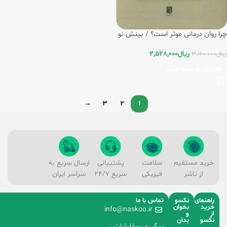
چرا روان درمانی موثر است؟ / بینش نو
ریال
2,528,000
ریال
3,160,000
افزودن به سبد خرید
→
3
2
1
خرید مستقیم
سلامت
پشتیبانی
ارسال سریع به
از ناشر
فیزیکی
سریع 24/7
سراسر ایران
راهنمای
نکسو
تماس با ما
خرید
بخوان
info@naskoo.ir
از
و
نکسو
بدان
پیگیری سفارشات :