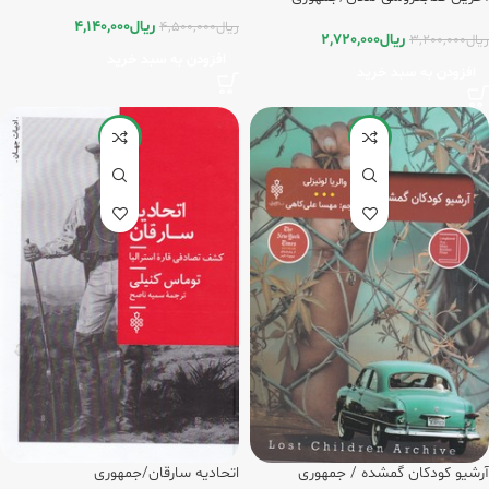
ریال
4,140,000
ریال
4,500,000
ریال
2,720,000
ریال
3,200,000
افزودن به سبد خرید
افزودن به سبد خرید
-20%
-15%
آرشیو کودکان گمشده / جمهوری
اتحادیه سارقان/جمهوری