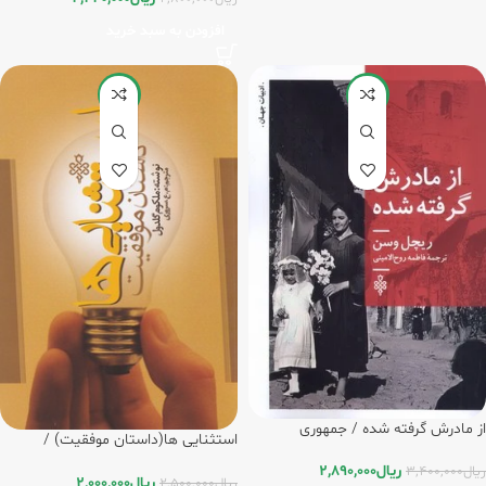
افزودن به سبد خرید
-20%
-15%
از مادرش گرفته شده / جمهوری
استثنایی‏ ها(داستان‏ موفقیت‏) /
جمهوری
ریال
2,890,000
ریال
3,400,000
ریال
2,000,000
ریال
2,500,000