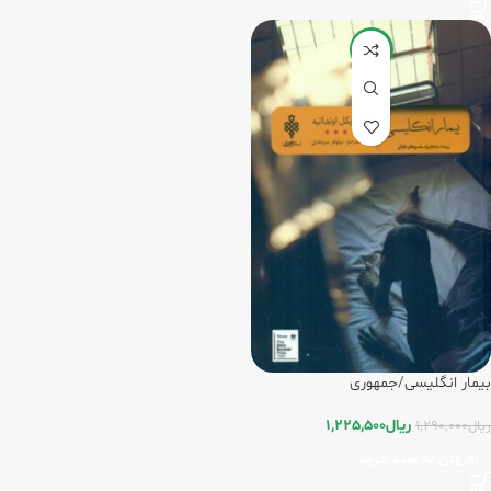
-5%
بیمار انگلیسی/جمهوری
ریال
1,225,500
ریال
1,290,000
افزودن به سبد خرید