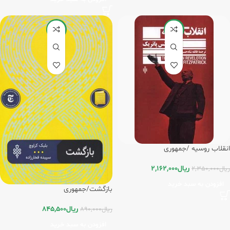
-5%
-8%
انقلاب روسیه /جمهوری
ریال
2,162,000
ریال
2,350,000
افزودن به سبد خرید
بازگشت/جمهوری
ریال
845,500
ریال
890,000
افزودن به سبد خرید