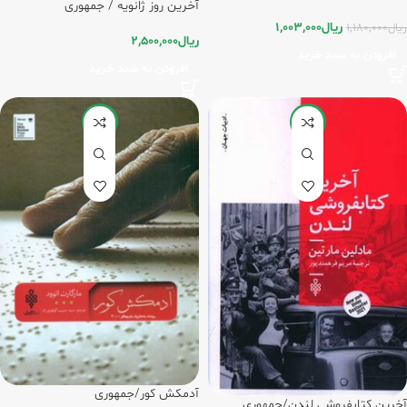
آخرین روز ژانویه / جمهوری
ریال
1,003,000
ریال
1,180,000
ریال
2,500,000
افزودن به سبد خرید
افزودن به سبد خرید
-8%
-15%
آدمکش کور/جمهوری
آخرین کتابفروشی لندن/جمهوری