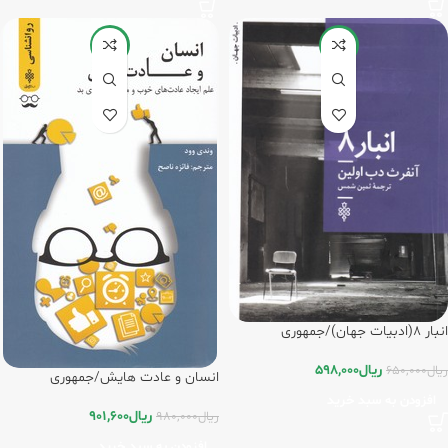
-8%
-8%
انبار 8(ادبیات جهان)/جمهوری
ریال
598,000
ریال
650,000
انسان و عادت هایش/جمهوری
افزودن به سبد خرید
ریال
901,600
ریال
980,000
افزودن به سبد خرید