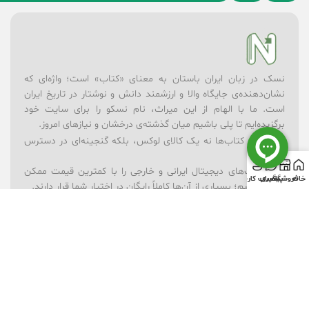
نسک در زبان ایران باستان به معنای «کتاب» است؛ واژه‌ای که
نشان‌دهنده‌ی جایگاه والا و ارزشمند دانش و نوشتار در تاریخ ایران
است. ما با الهام از این میراث، نام نسکو را برای سایت خود
برگزیده‌ایم تا پلی باشیم میان گذشته‌ی درخشان و نیازهای امروز.
در نسکو، کتاب‌ها نه یک کالای لوکس، بلکه گنجینه‌ای در دسترس
همه‌اند.
– ما کتاب‌های دیجیتال ایرانی و خارجی را با کمترین قیمت ممکن
خانه
فروشگاه
پیگیری
حساب کاربری
ارائه می‌کنیم؛ بسیاری از آن‌ها کاملاً رایگان در اختیار شما قرار دارند.
– برای یادگیری بهتر، مجموعه‌ای از ویدیوهای آموزشی در موضوعات
گوناگون فراهم کرده‌ایم.
– فروشگاه لوازم‌تحریر ما همراه شماست تا ابزارهای نوشتن و خلق
اندیشه همیشه در دسترس باشند.
– و برای شادی و خلاقیت کودکان، بخش فروشگاه اسباب‌بازی را در
کنار کتاب‌ها قرار داده‌ایم.
نسکو تنها یک فروشگاه نیست؛ ما باور داریم که دانش، فرهنگ و