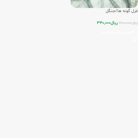
غزل گونه ها/جنگل
ریال
340,000
ریال
400,000
افزودن به سبد خرید