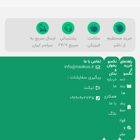
خرید مستقیم
سلامت
پشتیبانی
ارسال سریع به
از ناشر
فیزیکی
سریع 24/7
سراسر ایران
راهنمای
نکسو
تماس با ما
خرید
بخوان
info@naskoo.ir
از
و
نکسو
بدان
پیگیری سفارشات :
دسته
درباره
بندی
ما
تیکت
ها
همکاری
09190902735
با ما
پشتیبانی
سفارشات
بلاگ
قوانین
و
مقررات