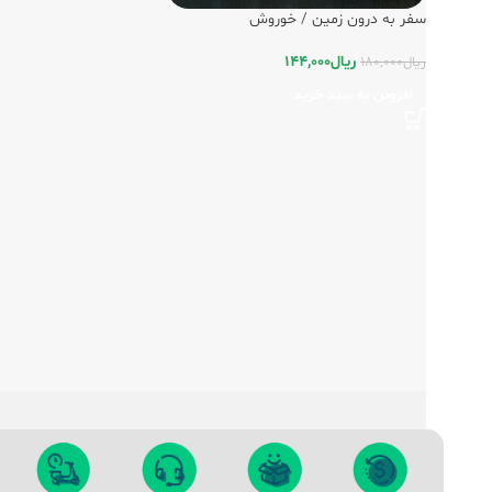
سفر به درون زمین / خوروش
ریال
144,000
ریال
180,000
افزودن به سبد خرید