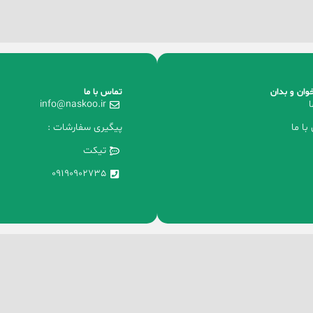
وان و بدان
تماس با ما
ا
info@naskoo.ir
با ما
پیگیری سفارشات :
تیکت
09190902735