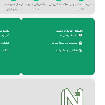
خرید مستقیم از
سلامت فیزیکی
پشتیبانی سریع
ارسال سریع به
ناشر
24/7
سراسر ایران
راهنمای خرید از نکسو
نکسو بخ
دسته بندی ها
درباره م
پشتیبانی سفارشات
همکاری 
قوانین و مقررات
بلاگ