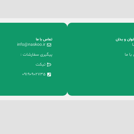
وان و بدان
تماس با ما
ا
info@naskoo.ir
با ما
پیگیری سفارشات :
تیکت
09190902735