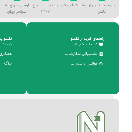
خرید مستقیم از
سلامت فیزیکی
پشتیبانی سریع
ارسال سریع به
ناشر
24/7
سراسر ایران
راهنمای خرید از نکسو
نکسو بخ
دسته بندی ها
درباره م
پشتیبانی سفارشات
همکاری 
قوانین و مقررات
بلاگ