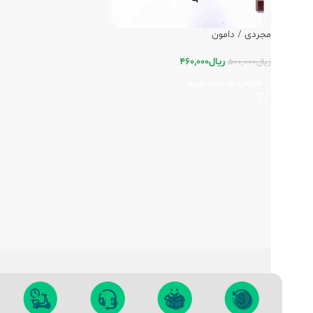
مجردی / دامون
ریال
460,000
ریال
500,000
افزودن به سبد خرید