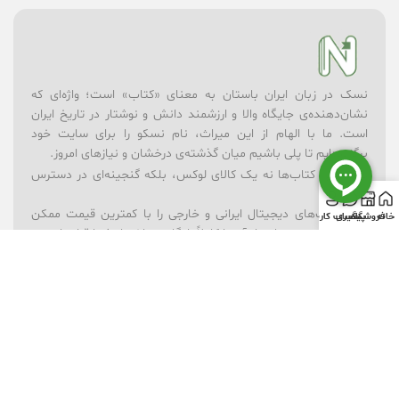
نسک در زبان ایران باستان به معنای «کتاب» است؛ واژه‌ای که
نشان‌دهنده‌ی جایگاه والا و ارزشمند دانش و نوشتار در تاریخ ایران
است. ما با الهام از این میراث، نام نسکو را برای سایت خود
برگزیده‌ایم تا پلی باشیم میان گذشته‌ی درخشان و نیازهای امروز.
در نسکو، کتاب‌ها نه یک کالای لوکس، بلکه گنجینه‌ای در دسترس
همه‌اند.
– ما کتاب‌های دیجیتال ایرانی و خارجی را با کمترین قیمت ممکن
خانه
فروشگاه
پیگیری
حساب کاربری
ارائه می‌کنیم؛ بسیاری از آن‌ها کاملاً رایگان در اختیار شما قرار دارند.
– برای یادگیری بهتر، مجموعه‌ای از ویدیوهای آموزشی در موضوعات
گوناگون فراهم کرده‌ایم.
– فروشگاه لوازم‌تحریر ما همراه شماست تا ابزارهای نوشتن و خلق
اندیشه همیشه در دسترس باشند.
– و برای شادی و خلاقیت کودکان، بخش فروشگاه اسباب‌بازی را در
کنار کتاب‌ها قرار داده‌ایم.
نسکو تنها یک فروشگاه نیست؛ ما باور داریم که دانش، فرهنگ و
بازی می‌توانند در کنار هم آینده‌ای روشن‌تر بسازند. رسالت ما این