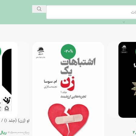
-20%
او (زن) (جلد 1) / داهی
2
ریال
ریال
2,500,000