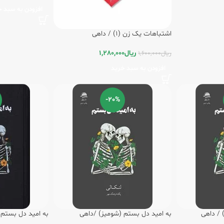
افزودن به سبد خ
اشتباهات یک زن (1) / داهی
ریال
1,280,000
ریال
1,600,000
افزودن به سبد خرید
-20%
 / داهی
به امید دل بستم (شومیز) /داهی
به امید دل بستم (