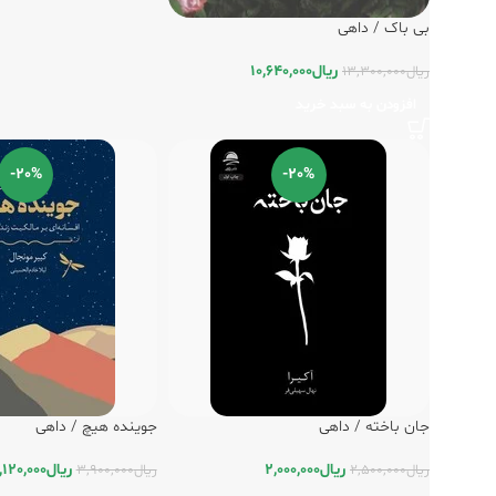
بی باک / داهی
ریال
10,640,000
ریال
13,300,000
افزودن به سبد خرید
-20%
-20%
جان باخته / داهی
جوینده هیچ / داهی
ریال
2,000,000
ریال
,120,000
ریال
2,500,000
ریال
3,900,000