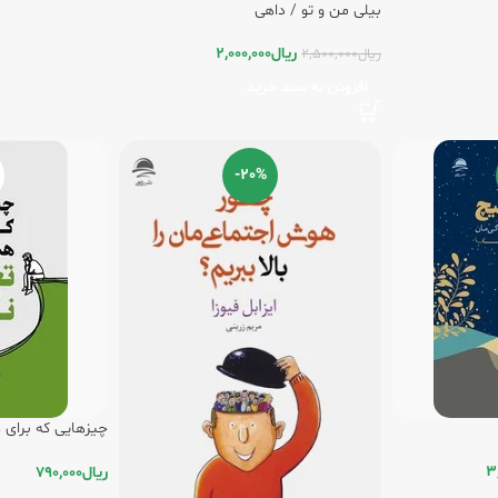
بیلی من و تو / داهی
ریال
2,000,000
ریال
2,500,000
افزودن به سبد خرید
-20%
چیزهایی که برای
(1) /داهی
3
ریال
790,000