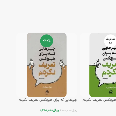
تمام ش
-20%
ده
 هیچکس تعریف نکردم
چیزهایی که برای هیچکس تعریف نکردم
(2) / داهی
ریال
1,280,000
ریال
1,600,000