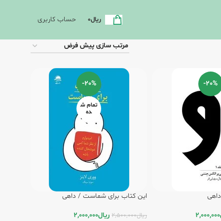
حساب کاربری
ریال
0
-20%
-20%
تمام ش
ده
این کتاب برای شماست / داهی
2,000,000
ریال
2,000,000
ریال
2,500,000