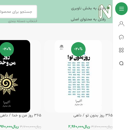
رفتن به بخش ناوبری
رفتن به محتوای اصلی
انتخاب دسته بندی
-20%
-20%
365 روز بدون تو / داهی
365 روز من و خدا / داهی
ریال
2,960,000
ریال
,960,000
ریال
3,700,000
ریال
3,700,000