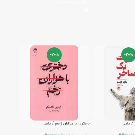
افزودن به سبد خرید
-20%
-20%
/ داهی
دختری با هزاران زخم / داهی