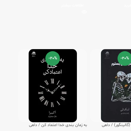
رید
اطلاعات بیشتر
-20%
-20%
گالینگور) / داهی
به زمان بندی خدا اعتماد کن / داهی