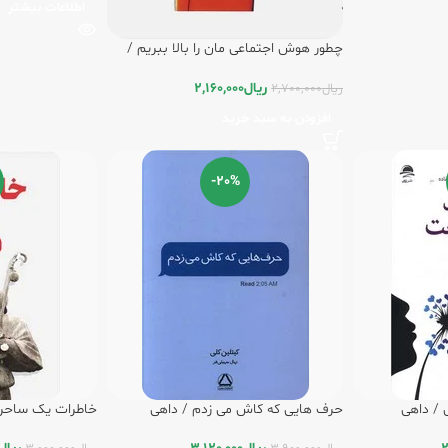
اطلاعات بیشتر
چطور هوش اجتماعی مان را بالا ببریم /
داهی
ریال
2,160,000
ریال
2,700,000
افزودن به سبد خرید
-20%
/ داهی
حرف هایی که کاش می زدم / داهی
خاطرات یک ساحر 