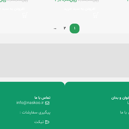
2
ریال
3,120,000
ریال
ریال
3,900,000
ریال
3,000,000
افزودن به سبد خرید
افزودن به سبد خ
→
2
1
وان و بدان
تماس با ما
ا
info@naskoo.ir
با ما
پیگیری سفارشات :
تیکت