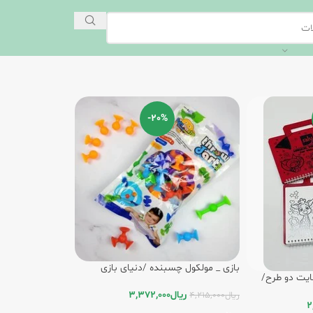
-20%
بازی _ مولکول چسبنده /دنیای بازی
هایت دو طرح/
ریال
3,372,000
ریال
4,215,000
2