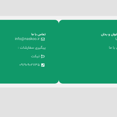
وان و بدان
تماس با ما
ا
info@naskoo.ir
با ما
پیگیری سفارشات :
تیکت
09190902735