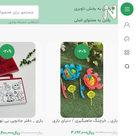
رفتن به بخش ناوبری
رفتن به محتوای اصلی
انتخاب دسته بندی
-20%
-20%
بازی _ خرچنگ ماهیگیری / دنیای بازی
بازی _ دفتر جادویی بی ن
دنیای بازی
ریال
3,192,000
ریال
,400,000
ریال
3,990,000
ریال
3,000,000