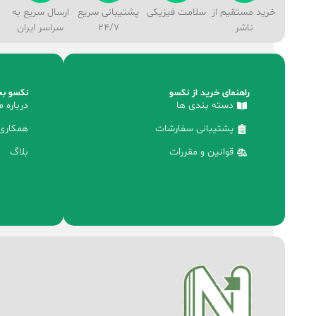
خرید مستقیم از
سلامت فیزیکی
پشتیبانی سریع
ارسال سریع به
ناشر
24/7
سراسر ایران
راهنمای خرید از نکسو
نکسو بخ
دسته بندی ها
درباره م
پشتیبانی سفارشات
همکاری 
قوانین و مقررات
بلاگ