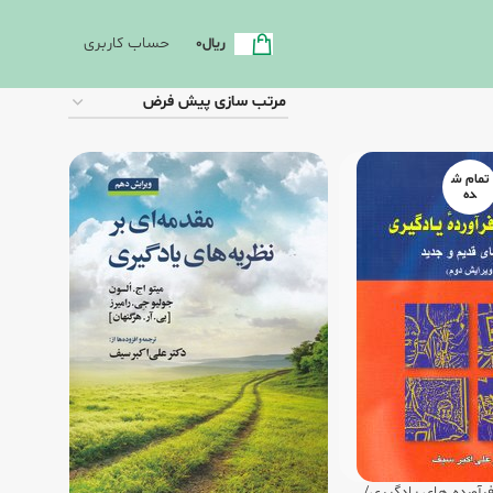
حساب کاربری
ریال
0
تمام ش
ده
آورده های یادگیری/