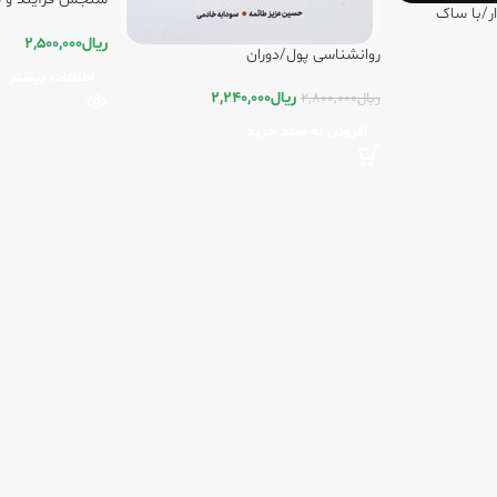
ر/با ساک
دوران
ریال
2,500,000
روانشناسی‏ پول‏/دوران
اطلاعات بیشتر
ریال
2,240,000
ریال
2,800,000
افزودن به سبد خرید