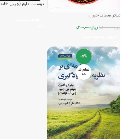
دوستت دارم (جیبی -قابدا
دستی/دوران
تیاتر ضحاک/دوران
اطلاعات بیشتر
ریال
1,200,000
ریال
1,500,000
افزودن به سبد خرید
-5%
تمام ش
ده