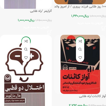
100 روز طلایی فرزند پروری / از امروز والد
آلزایمر /راه طلایی
بهتری باش / راه طلایی
ریال
1,440,000
ریال
1,800,000
ریال
1,000,000
ریال
1,250,000
افزودن به سبد خرید
افزودن به سبد خرید
-20%
-20%
آواز کائنات/راه طلایی
ریال
2,792,000
ریال
3,490,000