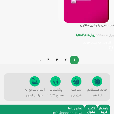
تابستانی با والری/طلایی
ریال
1,584,000
ریال
1,980,000
افزودن به سبد خرید
→
4
3
2
1
خرید مستقیم
سلامت
پشتیبانی
ارسال سریع به
از ناشر
فیزیکی
سریع 24/7
سراسر ایران
راهنمای
نکسو
تماس با ما
خرید
بخوان
info@naskoo.ir