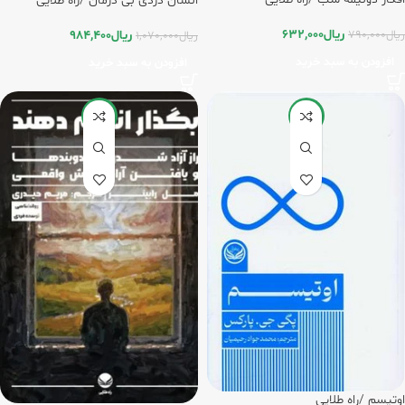
انسان دردی بی درمان /راه طلایی
ریال
632,000
ریال
790,000
ریال
984,400
ریال
1,070,000
افزودن به سبد خرید
افزودن به سبد خرید
-20%
-20%
اوتیسم /راه طلایی