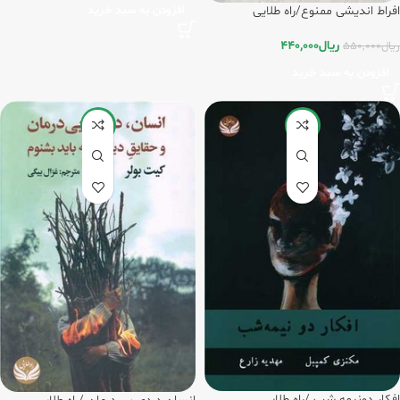
افزودن به سبد خرید
افراط اندیشی ممنوع/راه طلایی
ریال
440,000
ریال
550,000
افزودن به سبد خرید
-8%
-20%
افکار دونیمه شب /راه طلایی