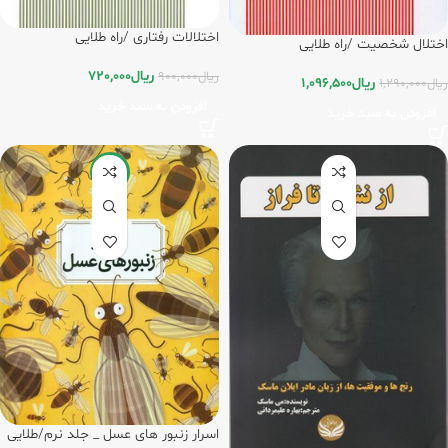
اختلالات رفتاری /راه طلایی
اختلال شخصیت /راه طلایی
ریال
720,000
ریال
900,000
ریال
1,096,500
ریال
1,290,000
افزودن به سبد خرید
افزودن به سبد خرید
-8%
اسرار زنبور های عسل _ جلد نرم/طلایی