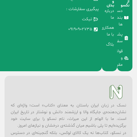
از
و
نکسو
بدان
پیگیری سفارشات :
دسته
درباره
بندی
ما
تیکت
ها
همکاری
09190902735
با ما
پشتیبانی
سفارشات
بلاگ
قوانین
و
مقررات
نسک در زبان ایران باستان به معنای «کتاب» است؛ واژه‌ای که
نشان‌دهنده‌ی جایگاه والا و ارزشمند دانش و نوشتار در تاریخ ایران
است. ما با الهام از این میراث، نام نسکو را برای سایت خود
برگزیده‌ایم تا پلی باشیم میان گذشته‌ی درخشان و نیازهای امروز.
در نسکو، کتاب‌ها نه یک کالای لوکس، بلکه گنجینه‌ای در دسترس