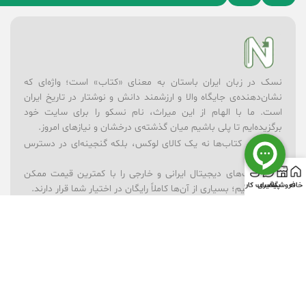
نسک در زبان ایران باستان به معنای «کتاب» است؛ واژه‌ای که
نشان‌دهنده‌ی جایگاه والا و ارزشمند دانش و نوشتار در تاریخ ایران
است. ما با الهام از این میراث، نام نسکو را برای سایت خود
برگزیده‌ایم تا پلی باشیم میان گذشته‌ی درخشان و نیازهای امروز.
در نسکو، کتاب‌ها نه یک کالای لوکس، بلکه گنجینه‌ای در دسترس
همه‌اند.
– ما کتاب‌های دیجیتال ایرانی و خارجی را با کمترین قیمت ممکن
خانه
فروشگاه
پیگیری
حساب کاربری
ارائه می‌کنیم؛ بسیاری از آن‌ها کاملاً رایگان در اختیار شما قرار دارند.
– برای یادگیری بهتر، مجموعه‌ای از ویدیوهای آموزشی در موضوعات
گوناگون فراهم کرده‌ایم.
– فروشگاه لوازم‌تحریر ما همراه شماست تا ابزارهای نوشتن و خلق
اندیشه همیشه در دسترس باشند.
– و برای شادی و خلاقیت کودکان، بخش فروشگاه اسباب‌بازی را در
کنار کتاب‌ها قرار داده‌ایم.
نسکو تنها یک فروشگاه نیست؛ ما باور داریم که دانش، فرهنگ و