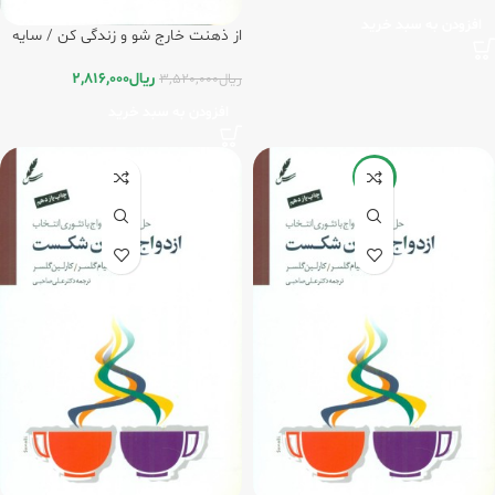
افزودن به سبد خرید
از ذهنت خارج شو و زندگی کن / سایه
سخن
ریال
2,816,000
ریال
3,520,000
افزودن به سبد خرید
-20%