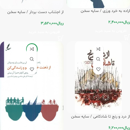
اراده به خرد ورزی / سایه سخن
از اجتناب دست بردار / سایه سخن
ریال
2,400,000
ریال
3,520,000
افزودن به سبد خرید
افزودن به سبد خرید
-20%
از درد و رنج تا شادکامی / سایه سخن
ریال
6,200,000