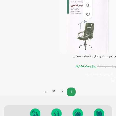
جنس مدیر عالی / سایه سخن
ریال
5,956,500
ریال
6,270,000
افزودن به سبد خرید
→
3
2
1