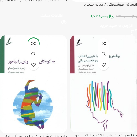
بر انگیختن شوق یادگیری / سایه سخن
افسانه خوشبختی / سایه سخن
اطلاعات بیشتر
ریال
1,634,000
ریال
1,720,000
افزودن به سبد خرید
-8%
برنامه ریزی درمان با تئوری انتخاب و
به کودکان شاد بودن را بیاموز / سایه