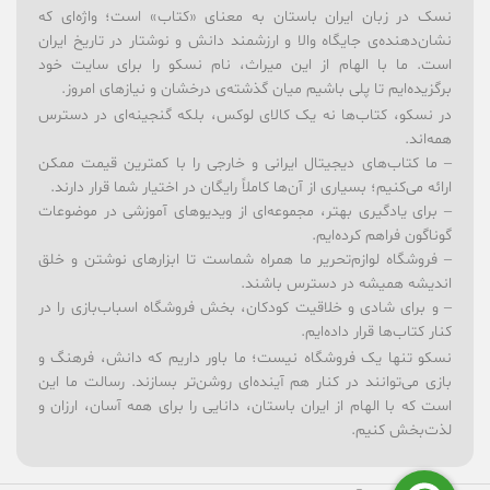
نسک در زبان ایران باستان به معنای «کتاب» است؛ واژه‌ای که
نشان‌دهنده‌ی جایگاه والا و ارزشمند دانش و نوشتار در تاریخ ایران
است. ما با الهام از این میراث، نام نسکو را برای سایت خود
برگزیده‌ایم تا پلی باشیم میان گذشته‌ی درخشان و نیازهای امروز.
در نسکو، کتاب‌ها نه یک کالای لوکس، بلکه گنجینه‌ای در دسترس
همه‌اند.
– ما کتاب‌های دیجیتال ایرانی و خارجی را با کمترین قیمت ممکن
ارائه می‌کنیم؛ بسیاری از آن‌ها کاملاً رایگان در اختیار شما قرار دارند.
– برای یادگیری بهتر، مجموعه‌ای از ویدیوهای آموزشی در موضوعات
گوناگون فراهم کرده‌ایم.
– فروشگاه لوازم‌تحریر ما همراه شماست تا ابزارهای نوشتن و خلق
اندیشه همیشه در دسترس باشند.
– و برای شادی و خلاقیت کودکان، بخش فروشگاه اسباب‌بازی را در
کنار کتاب‌ها قرار داده‌ایم.
نسکو تنها یک فروشگاه نیست؛ ما باور داریم که دانش، فرهنگ و
بازی می‌توانند در کنار هم آینده‌ای روشن‌تر بسازند. رسالت ما این
است که با الهام از ایران باستان، دانایی را برای همه آسان، ارزان و
لذت‌بخش کنیم.