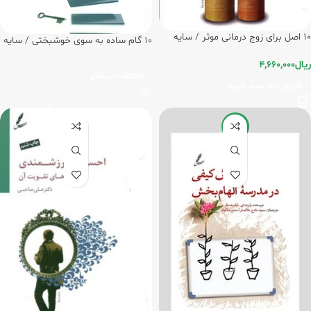
10 اصل برای زوج درمانی موثر / سایه
10 گام ساده به سوی خوشبختی / سایه
سخن
سخن
ریال
4,660,000
اطلاعات بیشتر
افزودن به سبد خرید
-20%