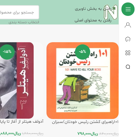
رفتن به بخش ناوبری
رفتن به محتوای اصلی
انتخاب دسته بندی
-15%
-5%
آدولف هیتلر از آغاز تا پایان (3)/س
101راه‏برای‏ کشتن‏ رئیس‏ خودتان‏/سبزان
ریال
,088,000
ریال
798,000
ریال
1,280,000
ریال
840,000