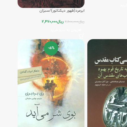
رید
ابرمرد(ظهور دیکتاتور)/سبزان
ریال
2,470,000
ریال
2,600,000
افزودن به سبد خرید
-5%