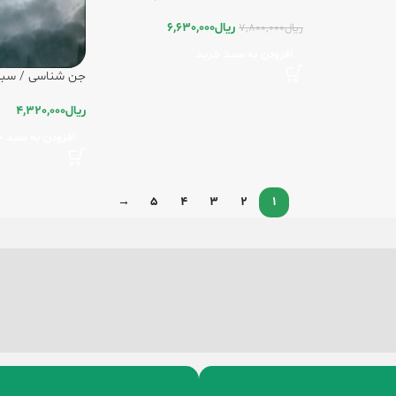
ریال
6,630,000
ریال
7,800,000
افزودن به سبد خرید
جن شناسی / سبز
ریال
4,320,000
افزودن به سبد خ
→
5
4
3
2
1