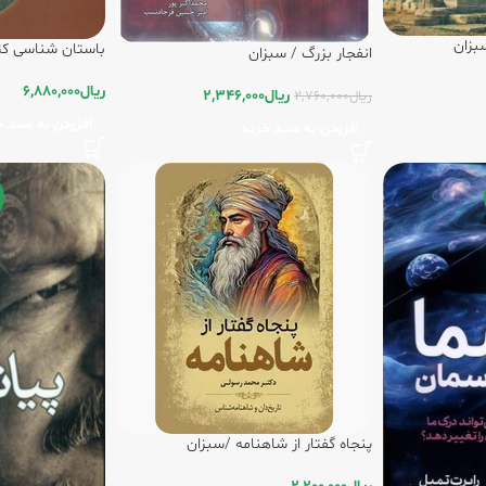
سبزان
باستان شناسی ک
انفجار بزرگ / سبزان
ریال
6,880,000
ریال
2,346,000
ریال
2,760,000
افزودن به سبد خ
افزودن به سبد خرید
پنجاه گفتار از شاهنامه /سبزان