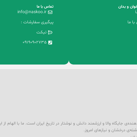
وان و بدان
تماس با ما
ا
info@naskoo.ir
با ما
پیگیری سفارشات :
تیکت
09190902735
ه‌ی جایگاه والا و ارزشمند دانش و نوشتار در تاریخ ایران است. ما با الهام از ا
شته‌ی درخشان و نیازهای امروز.