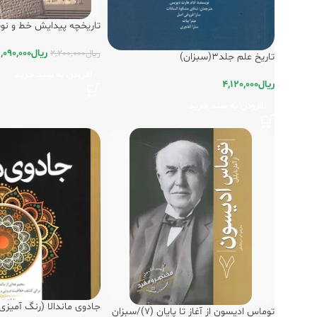
تاریخچه پیدایش خط و نو
ریال
,090,000
ریال
2,200,000
تاریخ علم جلد3(سبزان)
افزودن به سبد خرید
ریال
4,120,000
افزودن به سبد خرید
جادوی ماندالا (رنگ آمیزی
توماس ادیسون از آغاز تا پایان (7)/سبزان