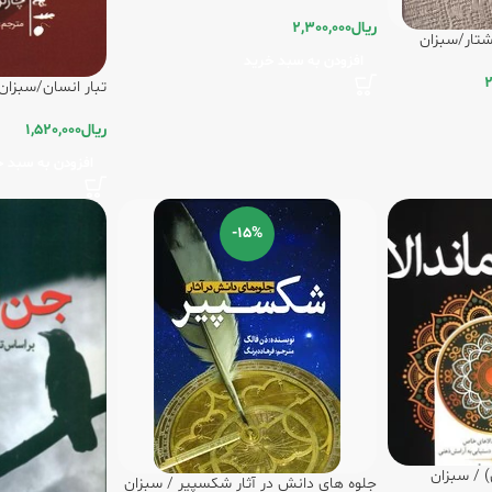
ریال
2,300,000
شتار/سبزان
افزودن به سبد خرید
2
تبار انسان/سبزان
ریال
1,520,000
افزودن به سبد خ
-15%
) / سبزان
جلوه های دانش در آثار شکسپیر / سبزان