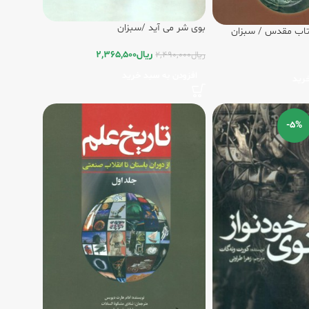
بوی شر می آید /سبزان
تاب مقدس / سبزان
ریال
2,365,500
ریال
2,490,000
افزودن به سبد خرید
رید
-5%