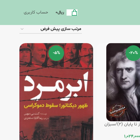
حساب کاربری
ریال
0
-5%
-20%
ایان (2)/سبزان
1,024,000