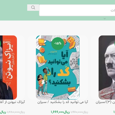
-15%
بزان
آیا می توانید کد را بشکنید / سبزان
آیزاک نیوتن از آغاز تا پ
1
ریال
1,666,000
ریال
ریال
1,960,000
ریال
1,280,000