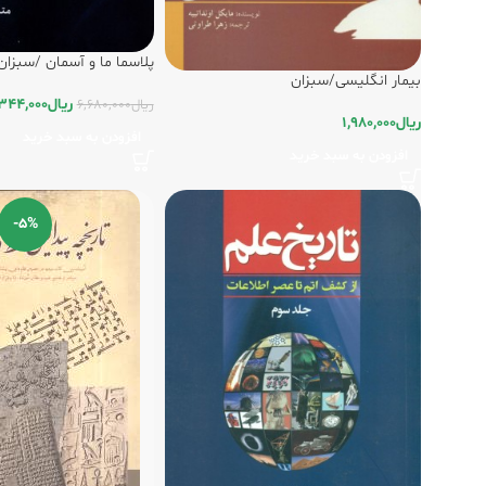
پلاسما ما و آسمان /سبزان
بیمار انگلیسی/سبزان
ریال
344,000
ریال
6,680,000
ریال
1,980,000
افزودن به سبد خرید
افزودن به سبد خرید
-5%