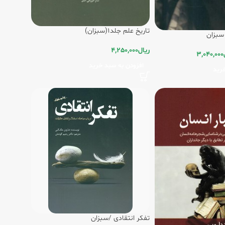
تاریخ علم جلد1(سبزان)
 سبزان
ریال
4,250,000
3,040,000
افزودن به سبد خرید
رید
تفکر انتقادی /سبزان