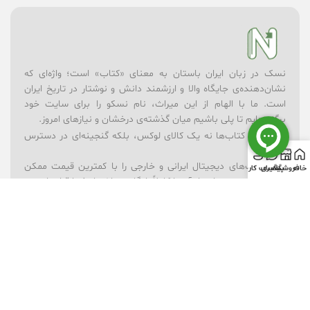
نسک در زبان ایران باستان به معنای «کتاب» است؛ واژه‌ای که
نشان‌دهنده‌ی جایگاه والا و ارزشمند دانش و نوشتار در تاریخ ایران
است. ما با الهام از این میراث، نام نسکو را برای سایت خود
برگزیده‌ایم تا پلی باشیم میان گذشته‌ی درخشان و نیازهای امروز.
در نسکو، کتاب‌ها نه یک کالای لوکس، بلکه گنجینه‌ای در دسترس
همه‌اند.
– ما کتاب‌های دیجیتال ایرانی و خارجی را با کمترین قیمت ممکن
خانه
فروشگاه
پیگیری
حساب کاربری
ارائه می‌کنیم؛ بسیاری از آن‌ها کاملاً رایگان در اختیار شما قرار دارند.
– برای یادگیری بهتر، مجموعه‌ای از ویدیوهای آموزشی در موضوعات
گوناگون فراهم کرده‌ایم.
– فروشگاه لوازم‌تحریر ما همراه شماست تا ابزارهای نوشتن و خلق
اندیشه همیشه در دسترس باشند.
– و برای شادی و خلاقیت کودکان، بخش فروشگاه اسباب‌بازی را در
کنار کتاب‌ها قرار داده‌ایم.
نسکو تنها یک فروشگاه نیست؛ ما باور داریم که دانش، فرهنگ و
بازی می‌توانند در کنار هم آینده‌ای روشن‌تر بسازند. رسالت ما این