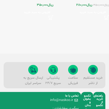
ریال
280,000
ریال
350,000
ریال
350,000
افزودن به سبد خرید
افزودن به سبد خرید
خرید مستقیم
سلامت
پشتیبانی
ارسال سریع به
از ناشر
فیزیکی
سریع 24/7
سراسر ایران
راهنمای
نکسو
تماس با ما
خرید
بخوان
info@naskoo.ir
از
و
نکسو
بدان
پیگیری سفارشات :