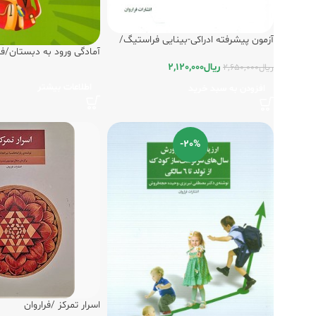
آزمون پیشرفته ادراکی-بینایی فراستیگ/
آمادگی ورود به دبستان/فر
فراروان
ریال
2,120,000
ریال
2,650,000
اطلاعات بیشتر
افزودن به سبد خرید
-20%
اسرار تمرکز /فراروان