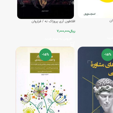
ان
افلاطون آری پروزاک نه / فراروان
ریال
7,000,000
رید
افزودن به سبد خرید
-15%
-15%