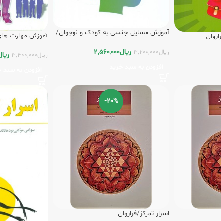
آموزش مسایل جنسی به کودک و نوجوان/
آموزش مهارت های 
اروان
فراروان
فراروان
ریال
2,560,000
ریال
3,200,000
ریال
ریال
3,400,000
افزودن به سبد خرید
افزودن به سبد خ
-20%
اسرار تمرکز/فراروان