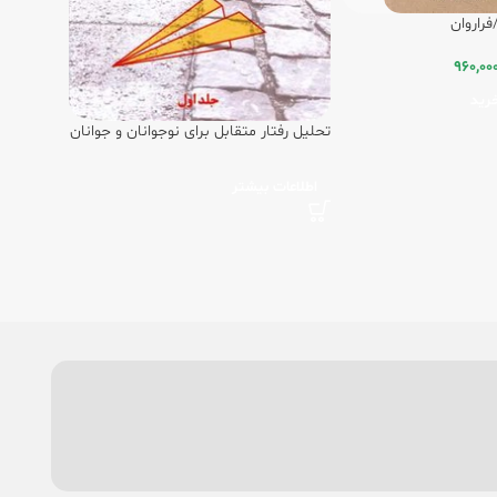
فراروان
960,00
رید
تحلیل رفتار متقابل برای نوجوانان و جوانان
جلد 1/ فراروان
اطلاعات بیشتر