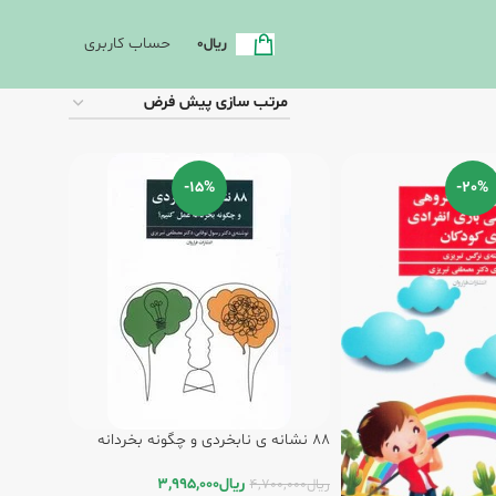
حساب کاربری
ریال
0
-15%
-20%
88 نشانه ی نابخردی و چگونه بخردانه
عمل کنیم/فراروان
ریال
3,995,000
ریال
4,700,000