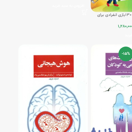
افزودن به سبد خرید
130بازی گروهی و 130بازی انفرادی برای
1,280,00
رید
-15%