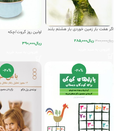
اگر هفت بار زمین خوردی بار هشتم بلند
اولین روز گروت/چکه
شو/فراروان
ریال
285,000
ریال
300,000
ریال
390,000
افزودن به سبد خرید
افزودن به سبد خرید
-20%
-20%