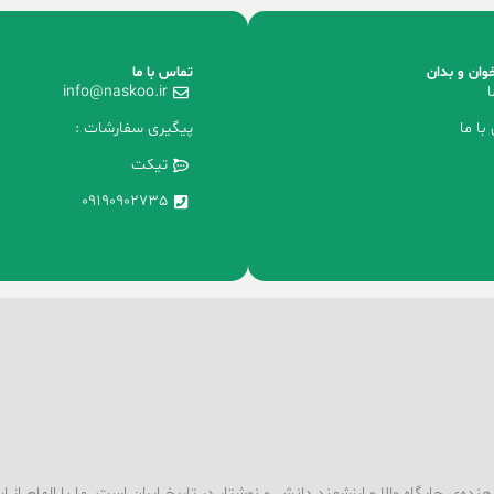
وان و بدان
تماس با ما
ا
info@naskoo.ir
با ما
پیگیری سفارشات :
تیکت
09190902735
ه‌ی جایگاه والا و ارزشمند دانش و نوشتار در تاریخ ایران است. ما با الهام از ا