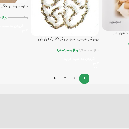
تائو، جوهر زندگی/
ریال
0
ریال
1,200,000
افزودن به سبد خ
د/فراروان
پرورش هوش هیجانی کودکان/ فراروان
ریال
1,805,000
ریال
1,900,000
افزودن به سبد خرید
→
4
3
2
1