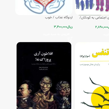
اردوگاه عذاب / خوب
اجتماعی به کودکان/
ریال
3,400,000
2,890,000
افزودن به سبد خرید
رید