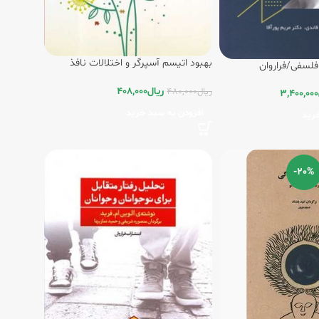
بهبود اتیسم آسپرگر و اختلالات نافذ
فلسفی/فراروان
رشدی/فراروان
ریال
408,000
ریال
480,000
3,400,000
افزودن به سبد خرید
رید
-20%