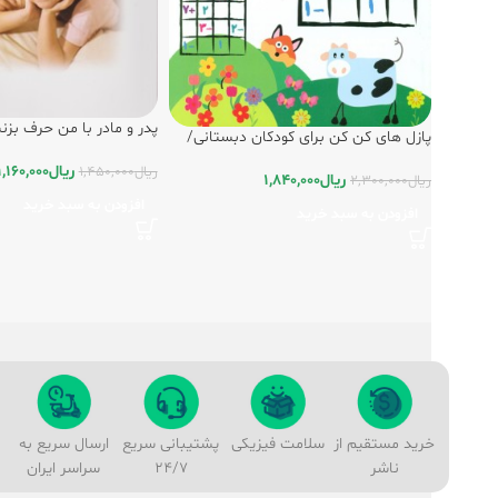
پدر و مادر با من حرف بزنی
پازل های کن کن برای کودکان دبستانی/
فراروان
ریال
1,160,000
ریال
1,450,000
ریال
1,840,000
ریال
2,300,000
افزودن به سبد خرید
افزودن به سبد خرید
خرید مستقیم از
سلامت فیزیکی
پشتیبانی سریع
ارسال سریع به
ناشر
24/7
سراسر ایران