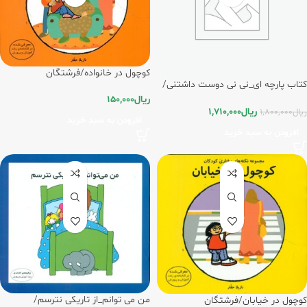
کوچول در خانواده/فرشتگان
کتاب پارچه ای_نی نی دوست داشتنی/
فرشتگان
ریال
150,000
ریال
1,710,000
ریال
1,800,000
افزودن به سبد خرید
افزودن به سبد خرید
من می توانم_از تاریکی نترسم/
کوچول در خیابان/فرشتگان