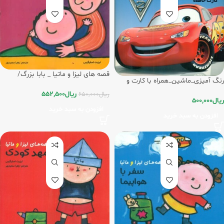
قصه های لیزا و ماتیا _ بابا بزرگ/
رنگ آمیزی_ماشین_همراه با کارت و
فرشتگان
ماسک/فرشتگان
ریال
552,500
ریال
650,000
ریال
500,000
افزودن به سبد خرید
افزودن به سبد خرید