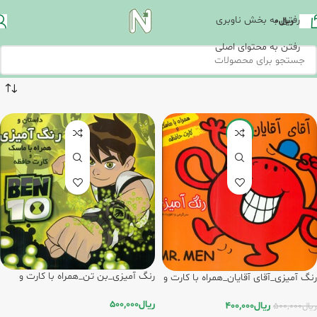
رفتن به بخش ناوبری
ریال
0
رفتن به محتوای اصلی
-20%
رنگ آمیزی_بن تن_همراه با کارت و
رنگ آمیزی_آقای آقایان_همراه با کارت و
ماسک/فرشتگان
ماسک/فرشتگان
ریال
500,000
ریال
400,000
ریال
500,000