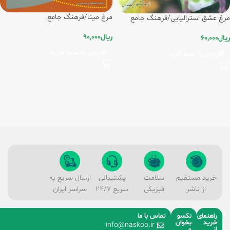
مرغ مینا/فرهنگ جامع
مرغ عشق استرالیایی/فرهنگ جامع
ریال
90,000
ریال
60,000
افزودن به سبد خرید
افزودن به سبد خرید
خرید مستقیم
سلامت
پشتیبانی
ارسال سریع به
از ناشر
فیزیکی
سریع 24/7
سراسر ایران
راهنمای
نکسو
تماس با ما
خرید
بخوان
info@naskoo.ir
از
و