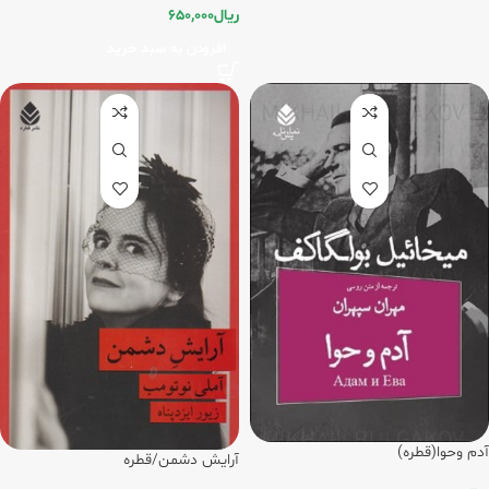
ریال
650,000
افزودن به سبد خرید
آدم‏ وحوا(قطره)
آرایش دشمن/قطره