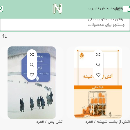
رفتن به بخش ناوبری
ریال
0
رفتن به محتوای اصلی
آتش از پشت شیشه / قطره
آتش بس / قطره