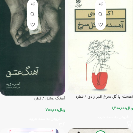
آهسته با گل سرخ اکبر رادی / قطره
آهنگ‏ عشق / قطره
ریال
1,400,000
ریال
780,000
افزودن به سبد خرید
افزودن به سبد خرید