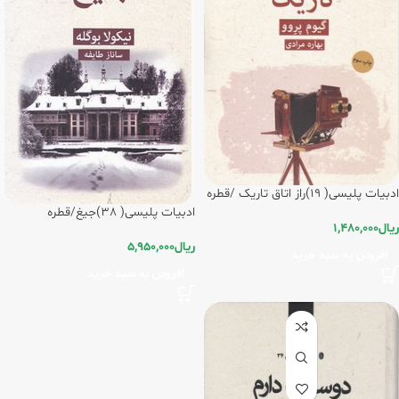
ادبیات پلیسی( 19)راز اتاق تاریک /قطره
ادبیات پلیسی( 38)جیغ/قطره
ریال
1,480,000
ریال
5,950,000
افزودن به سبد خرید
افزودن به سبد خرید