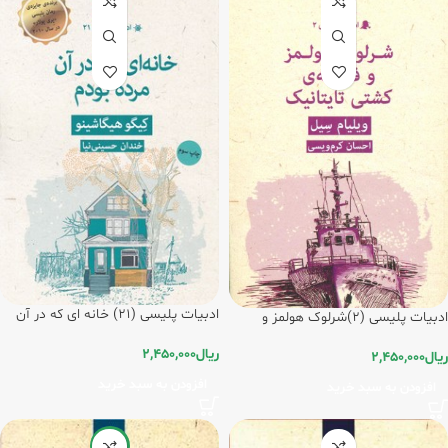
ادبیات پلیسی (21) خانه ای که در آن
ادبیات پلیسی (2)شرلوک هولمز و
مرده بودم / قطره
فاجعه کشتی تایتانیک /قطره
ریال
2,450,000
ریال
2,450,000
افزودن به سبد خرید
افزودن به سبد خرید
-20%