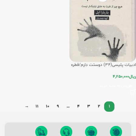
ادبیات پلیسی(34) دوستت دارم/قطره
ریال
4,250,000
افزودن به سبد خرید
→
11
10
9
…
4
3
2
1