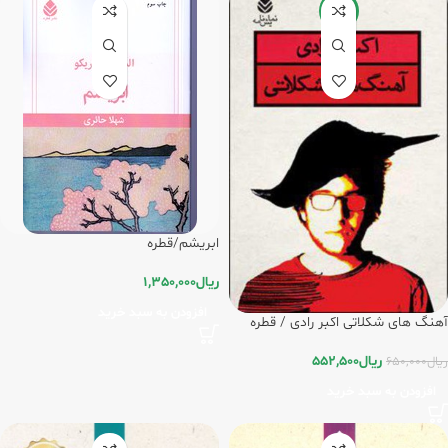
-15%
ابریشم/قطره
ریال
1,350,000
افزودن به سبد خرید
آهنگ های شکلاتی اکبر رادی / قطره
ریال
552,500
ریال
650,000
افزودن به سبد خرید