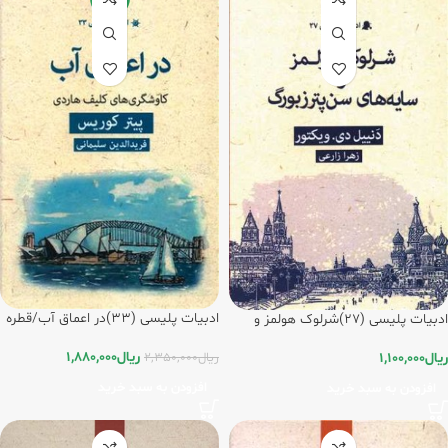
ادبیات پلیسی (33)در اعماق آب/قطره
ادبیات پلیسی (27)شرلوک هولمز و
سایه های سن پترزبورگ/قطره
ریال
1,880,000
ریال
2,350,000
ریال
1,100,000
افزودن به سبد خرید
افزودن به سبد خرید