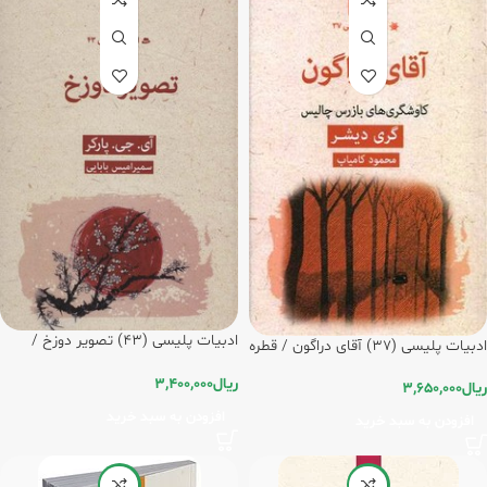
ادبیات پلیسی (43) تصویر دوزخ /
ادبیات پلیسی (37) آقای دراگون / قطره
قطره
ریال
3,400,000
ریال
3,650,000
افزودن به سبد خرید
افزودن به سبد خرید
-5%
-20%