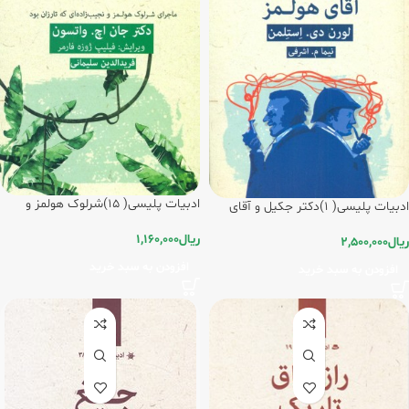
ادبیات پلیسی( 15)شرلوک هولمز و
ادبیات پلیسی( 1)دکتر جکیل و آقای
نجیب زاده ی بی همتا/ قطره
هولمز/قطره
ریال
1,160,000
ریال
2,500,000
افزودن به سبد خرید
افزودن به سبد خرید