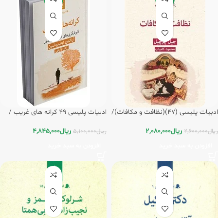
ادبیات پلیسی (47)(نظافت و مکافات)/
ادبیات پلیسی 49 کرانه های غریب /
قطره
قطره
ریال
2,080,000
ریال
4,845,000
ریال
2,600,000
ریال
5,100,000
افزودن به سبد خرید
افزودن به سبد خرید