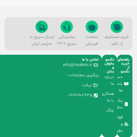
خرید مستقیم
سلامت
پشتیبانی
ارسال سریع به
از ناشر
فیزیکی
سریع 24/7
سراسر ایران
راهنمای
نکسو
تماس با ما
خرید
بخوان
info@naskoo.ir
از
و
نکسو
بدان
پیگیری سفارشات :
دسته
درباره
بندی
ما
تیکت
ها
همکاری
09190902735
با ما
پشتیبانی
سفارشات
بلاگ
قوانین
و
مقررات