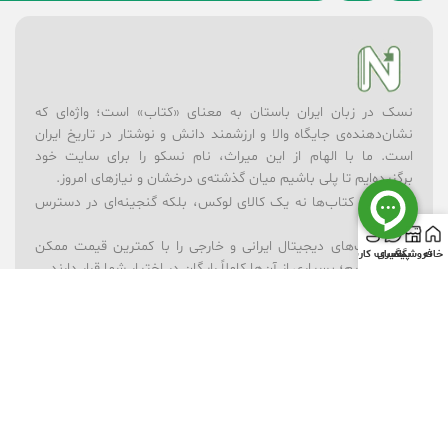
نسک در زبان ایران باستان به معنای «کتاب» است؛ واژه‌ای که
نشان‌دهنده‌ی جایگاه والا و ارزشمند دانش و نوشتار در تاریخ ایران
است. ما با الهام از این میراث، نام نسکو را برای سایت خود
برگزیده‌ایم تا پلی باشیم میان گذشته‌ی درخشان و نیازهای امروز.
در نسکو، کتاب‌ها نه یک کالای لوکس، بلکه گنجینه‌ای در دسترس
همه‌اند.
– ما کتاب‌های دیجیتال ایرانی و خارجی را با کمترین قیمت ممکن
خانه
فروشگاه
پیگیری
حساب کاربری
ارائه می‌کنیم؛ بسیاری از آن‌ها کاملاً رایگان در اختیار شما قرار دارند.
– برای یادگیری بهتر، مجموعه‌ای از ویدیوهای آموزشی در موضوعات
گوناگون فراهم کرده‌ایم.
– فروشگاه لوازم‌تحریر ما همراه شماست تا ابزارهای نوشتن و خلق
اندیشه همیشه در دسترس باشند.
– و برای شادی و خلاقیت کودکان، بخش فروشگاه اسباب‌بازی را در
کنار کتاب‌ها قرار داده‌ایم.
نسکو تنها یک فروشگاه نیست؛ ما باور داریم که دانش، فرهنگ و
بازی می‌توانند در کنار هم آینده‌ای روشن‌تر بسازند. رسالت ما این