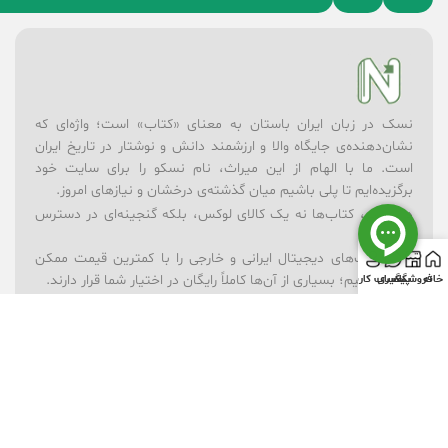
نسک در زبان ایران باستان به معنای «کتاب» است؛ واژه‌ای که
نشان‌دهنده‌ی جایگاه والا و ارزشمند دانش و نوشتار در تاریخ ایران
است. ما با الهام از این میراث، نام نسکو را برای سایت خود
برگزیده‌ایم تا پلی باشیم میان گذشته‌ی درخشان و نیازهای امروز.
در نسکو، کتاب‌ها نه یک کالای لوکس، بلکه گنجینه‌ای در دسترس
همه‌اند.
– ما کتاب‌های دیجیتال ایرانی و خارجی را با کمترین قیمت ممکن
ارائه می‌کنیم؛ بسیاری از آن‌ها کاملاً رایگان در اختیار شما قرار دارند.
خانه
فروشگاه
پیگیری
حساب کاربری
– برای یادگیری بهتر، مجموعه‌ای از ویدیوهای آموزشی در موضوعات
گوناگون فراهم کرده‌ایم.
– فروشگاه لوازم‌تحریر ما همراه شماست تا ابزارهای نوشتن و خلق
اندیشه همیشه در دسترس باشند.
– و برای شادی و خلاقیت کودکان، بخش فروشگاه اسباب‌بازی را در
کنار کتاب‌ها قرار داده‌ایم.
نسکو تنها یک فروشگاه نیست؛ ما باور داریم که دانش، فرهنگ و