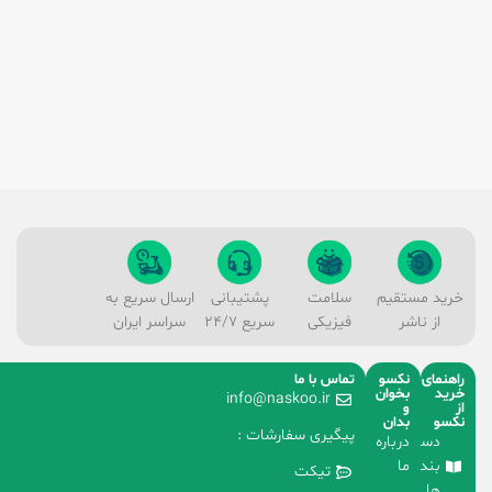
خرید مستقیم
سلامت
پشتیبانی
ارسال سریع به
از ناشر
فیزیکی
سریع 24/7
سراسر ایران
راهنمای
نکسو
تماس با ما
خرید
بخوان
info@naskoo.ir
از
و
نکسو
بدان
پیگیری سفارشات :
دسته
درباره
بندی
ما
تیکت
ها