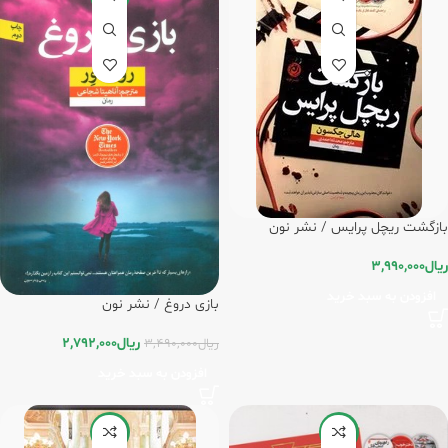
بازگشت ریچل پرایس / نشر نون
ریال
3,990,000
افزودن به سبد خرید
بازی دروغ / نشر نون
ریال
2,792,000
ریال
3,490,000
افزودن به سبد خرید
-20%
-20%