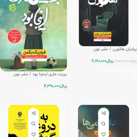
برادران هاثورن / نشر نون
ریال
6,160,000
ریال
7,700,000
افزودن به سبد خرید
بریت ماری اینجا بود / نشر نون
ریال
4,290,000
افزودن به سبد خرید
-20%