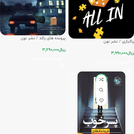
پرونده های راکد / نشر نون
پاکبازی / نشر نون
ریال
3,290,000
ریال
3,990,000
افزودن به سبد خرید
افزودن به سبد خرید
-20%