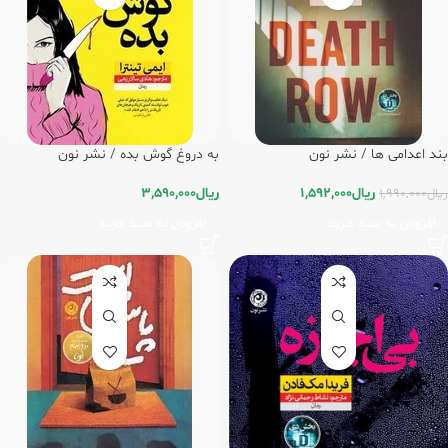
بند اعدامی ها / نشر نون
به دروغ گوش بده / نشر نون
ریال
1,592,000
ریال
3,590,000
ریال
1,990,000
افزودن به سبد خرید
افزودن به سبد خرید