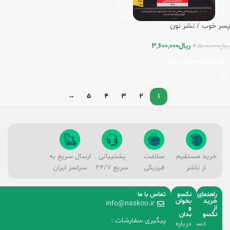
پسر خوب / نشر نون
ریال
3,600,000
ریال
4,500,000
افزودن به سبد خرید
→
5
4
3
2
1
خرید مستقیم
سلامت
پشتیبانی
ارسال سریع به
از ناشر
فیزیکی
سریع 24/7
سراسر ایران
راهنمای
نکسو
تماس با ما
خرید
بخوان
info@naskoo.ir
از
و
نکسو
بدان
پیگیری سفارشات :
دسته
درباره