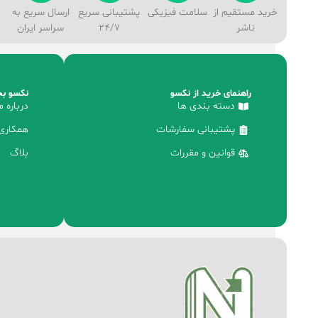
خرید مستقیم از
سلامت فیزیکی
پشتیبانی سریع
ارسال سریع به
ناشر
24/7
سراسر ایران
راهنمای خرید از نکسو
نکسو بخ
دسته بندی ها
درباره م
پشتیبانی سفارشات
همکاری 
قوانین و مقررات
بلاگ