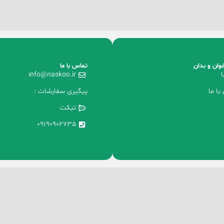
وان و بدان
تماس با ما
ا
info@naskoo.ir
با ما
پیگیری سفارشات :
تیکت
09190902735