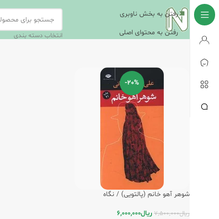
رفتن به بخش ناوبری
رفتن به محتوای اصلی
انتخاب دسته بندی
-20%
شوهر آهو خانم (پالتویی) / نگاه
ریال
6,000,000
ریال
7,500,000