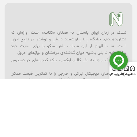
نسک در زبان ایران باستان به معنای «کتاب» است؛ واژه‌ای که
نشان‌دهنده‌ی جایگاه والا و ارزشمند دانش و نوشتار در تاریخ ایران
است. ما با الهام از این میراث، نام نسکو را برای سایت خود
برگزیده‌ایم تا پلی باشیم میان گذشته‌ی درخشان و نیازهای امروز.
در نسکو، کتاب‌ها نه یک کالای لوکس، بلکه گنجینه‌ای در دسترس
همه‌اند.
– ما کتاب‌های دیجیتال ایرانی و خارجی را با کمترین قیمت ممکن
خانه
فروشگاه
پیگیری
حساب کاربری
ارائه می‌کنیم؛ بسیاری از آن‌ها کاملاً رایگان در اختیار شما قرار دارند.
– برای یادگیری بهتر، مجموعه‌ای از ویدیوهای آموزشی در موضوعات
گوناگون فراهم کرده‌ایم.
– فروشگاه لوازم‌تحریر ما همراه شماست تا ابزارهای نوشتن و خلق
اندیشه همیشه در دسترس باشند.
– و برای شادی و خلاقیت کودکان، بخش فروشگاه اسباب‌بازی را در
کنار کتاب‌ها قرار داده‌ایم.
نسکو تنها یک فروشگاه نیست؛ ما باور داریم که دانش، فرهنگ و
بازی می‌توانند در کنار هم آینده‌ای روشن‌تر بسازند. رسالت ما این