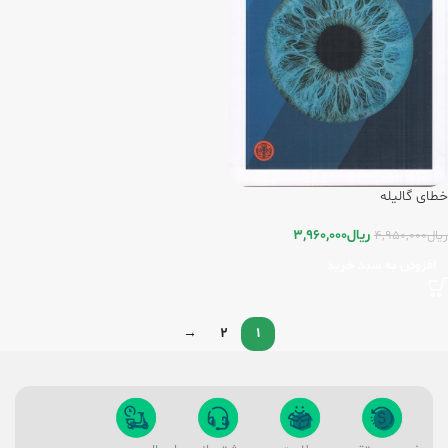
خطای گالیله
ریال
3,960,000
ریال
4,950,000
افزودن به سبد خرید
→
2
1