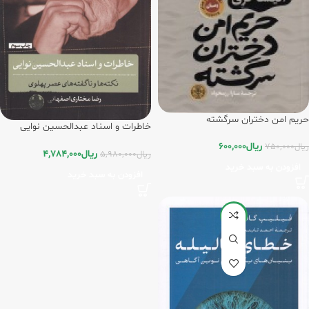
حریم امن دختران سرگشته
خاطرات و اسناد عبدالحسین نوایی
(نکته‌ها و ناگفته‌های عصر پهلوی)
ریال
600,000
ریال
750,000
ریال
4,784,000
ریال
5,980,000
افزودن به سبد خرید
افزودن به سبد خرید
-20%