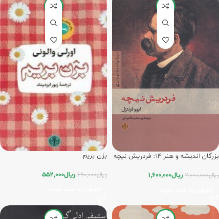
-20%
-20%
بزن بریم
بزرگان اندیشه و هنر 14: فردریش نیچه
ریال
552,000
ریال
690,000
ریال
1,600,000
ریال
2,000,000
افزودن به سبد خرید
افزودن به سبد خرید
-20%
-20%