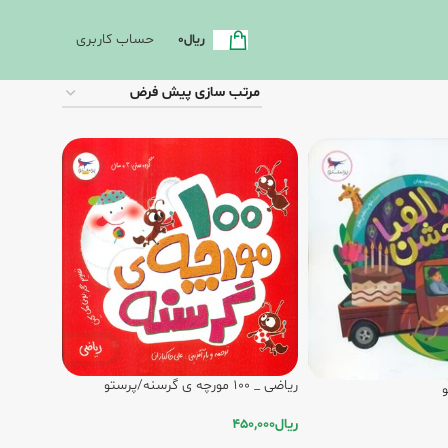
حساب کاربری
ریال
0
ریاضی _ 100 مورچه ی گرسنه/پرستو
ریال
450,000