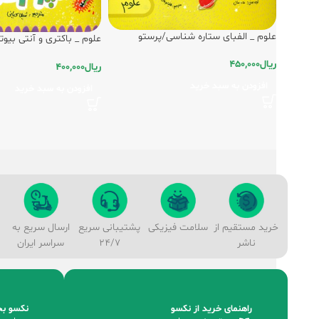
علوم _ الفبای ستاره شناسی/پرستو
علوم _ باکتری و آنتی بیو
کوچولوها/پرستو
ریال
450,000
ریال
400,000
افزودن به سبد خرید
افزودن به سبد خرید
خرید مستقیم از
سلامت فیزیکی
پشتیبانی سریع
ارسال سریع به
ناشر
24/7
سراسر ایران
راهنمای خرید از نکسو
نکسو بخ