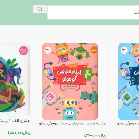
جشن الفبا /پرستو
د دوم/پرستو
برنامه نویس کوچولو _ جلد سوم/پرستو
ریال
1,500,000
ریال
1,300,000