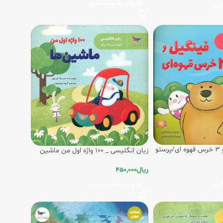
افزودن به سبد خرید
رید
تو
زبان انگلیسی _ 100 واژه اول من ماشین
ها/پرستو
ریال
450,000
رید
افزودن به سبد خرید