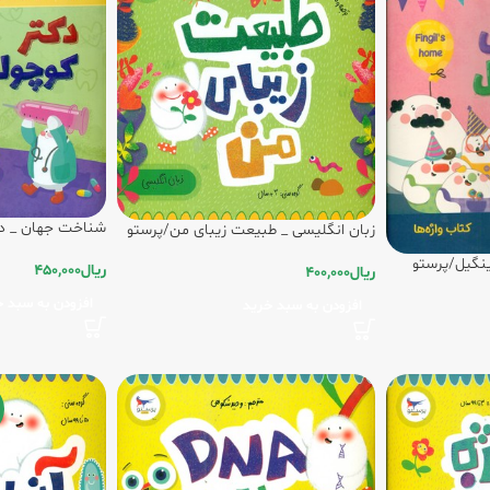
شناخت جهان _ دک
زبان انگلیسی _ طبیعت زیبای من/پرستو
ینگیل/پرستو
ریال
450,000
ریال
400,000
افزودن به سبد خ
افزودن به سبد خرید