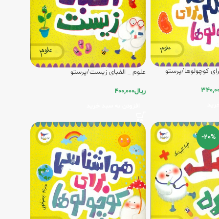
رای کوچولوها/پرستو
علوم _ الفبای زیست/پرستو
340,0
ریال
400,000
رید
افزودن به سبد خرید
-20%