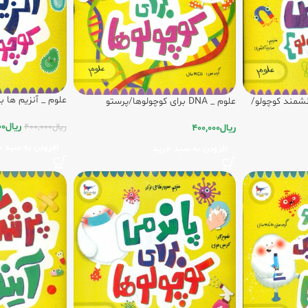
علوم _ آنزیم ها ب
من دانشمند کوچولو/
علوم _ DNA برای کوچولوها/پرستو
ریال
00
ریال
400,000
ریال
400,000
افزودن به سبد خ
افزودن به سبد خرید