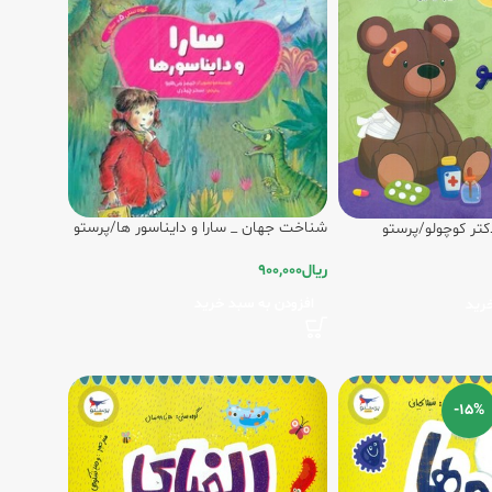
شناخت جهان _ سارا و دایناسور ها/پرستو
تر کوچولو/پرستو
ریال
900,000
افزودن به سبد خرید
رید
-15%