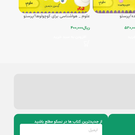
علوم _ هواشناسی برای کوچولوها/پرستو
ه/پرستو
ریال
400,000
520,0
افزودن به سبد خرید
رید
از جدیدترین کتاب‌ ها در نسکو مطلع باشید