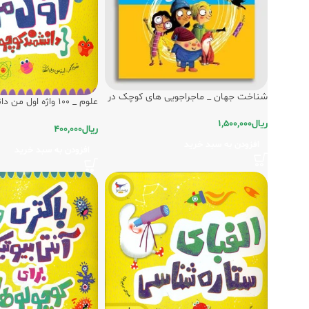
شناخت جهان _ ماجراجویی های کوچک در
علوم _ 100 واژه اول 
دنیای بزرگ/پرستو
پرستو
ریال
1,500,000
ریال
400,000
افزودن به سبد خرید
افزودن به سبد خرید