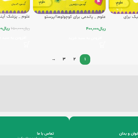
علوم _ پزشک آیند
تیک برای
علوم _ پاندمی برای کوچولوها/پرستو
ریال
00
ریال
400,000
ریال
650,000
افزودن به سبد خ
افزودن به سبد خرید
→
3
2
1
وان و بدان
تماس با ما