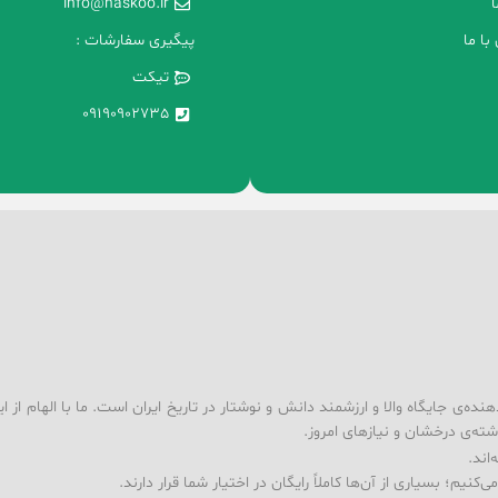
ا
info@naskoo.ir
با ما
پیگیری سفارشات :
تیکت
09190902735
ه‌ی جایگاه والا و ارزشمند دانش و نوشتار در تاریخ ایران است. ما با الهام از ا
شته‌ی درخشان و نیازهای امروز.
اند.
کنیم؛ بسیاری از آن‌ها کاملاً رایگان در اختیار شما قرار دارند.