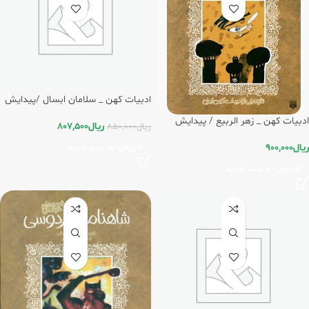
ادبیات کهن _ سلامان ابسال /پیدایش
ادبیات کهن _ زهر الربیع / پیدایش
ریال
807,500
ریال
850,000
ریال
900,000
افزودن به سبد خرید
افزودن به سبد خرید