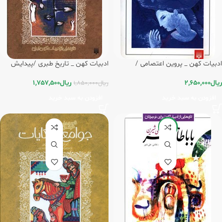
ادبیات کهن _ پروین اعتصامی /
ادبیات کهن _ تاریخ طبری /پیدایش
پیدایش
ریال
1,757,500
ریال
2,650,000
ریال
1,850,000
افزودن به سبد خرید
افزودن به سبد خرید
-5%