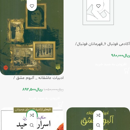
آکادمی فوتبال 6_قهرمانان فوتبال/
پیدایش
ریال
980,000
افزودن به سبد خرید
ادبیات عاشقانه _ آلبوم عشق /
پیدایش
ریال
892,500
ریال
1,050,000
افزودن به سبد خرید
-5%