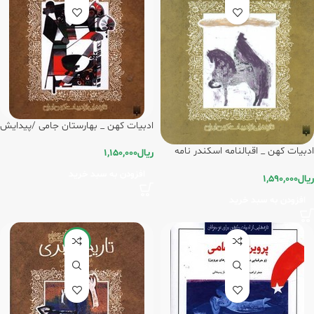
ادبیات کهن _ بهارستان جامی /پیدایش
ادبیات کهن _ اقبالنامه اسکندر نامه
ریال
1,150,000
نظامی /پیدایش
افزودن به سبد خرید
ریال
1,590,000
افزودن به سبد خرید
-5%