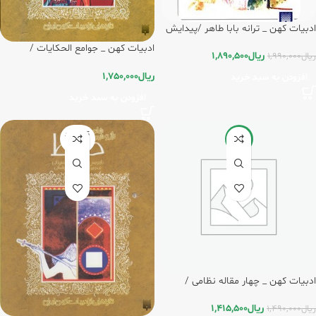
ادبیات کهن _ ترانه بابا طاهر /پیدایش
ادبیات کهن _ جوامع الحکایات /
ریال
1,890,500
ریال
1,990,000
پیدایش
ریال
1,750,000
افزودن به سبد خرید
افزودن به سبد خرید
تمام شد
-5%
ه
ادبیات کهن _ چهار مقاله نظامی /
پیدایش
ریال
1,415,500
ریال
1,490,000