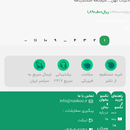
ادبیات کهن _ شرفنامه اسکندرنامه
نظامی /پیدایش
ریال
1,890,500
ریال
1,990,000
افزودن به سبد خرید
→
11
10
9
…
4
3
2
1
خرید مستقیم
سلامت
پشتیبانی
ارسال سریع به
از ناشر
فیزیکی
سریع 24/7
سراسر ایران
راهنمای
نکسو
تماس با ما
خرید
بخوان
info@naskoo.ir
از
و
نکسو
بدان
پیگیری سفارشات :
دسته
درباره
بندی
ما
تیکت
ها
همکاری
09190902735