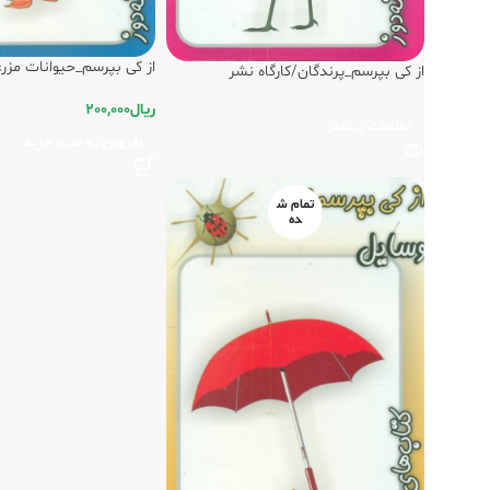
از کی بپرسم_حیوانات مزرع
از کی بپرسم_پرندگان/کارگاه نشر
ریال
200,000
اطلاعات بیشتر
افزودن به سبد خرید
تمام ش
ده