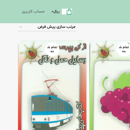
حساب کاربری
ریال
0
تمام ش
تمام ش
ده
ده