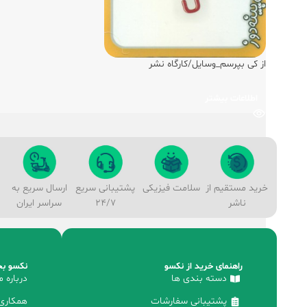
از کی بپرسم_وسایل/کارگاه نشر
اطلاعات بیشتر
خرید مستقیم از
سلامت فیزیکی
پشتیبانی سریع
ارسال سریع به
ناشر
24/7
سراسر ایران
راهنمای خرید از نکسو
نکسو بخ
دسته بندی ها
درباره م
پشتیبانی سفارشات
همکاری 