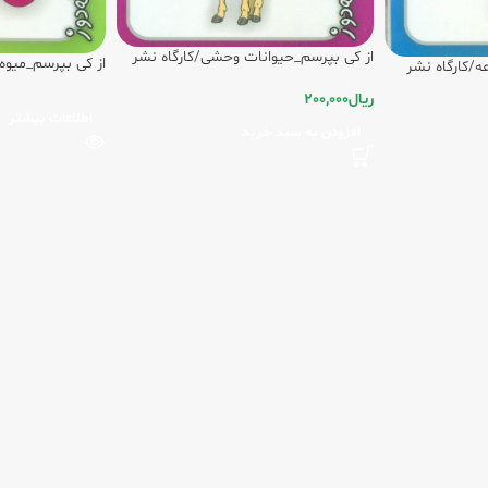
از کی بپرسم_حیوانات وحشی/کارگاه نشر
از کی بپرسم_میوه 
ه/کارگاه نشر
ریال
200,000
اطلاعات بیشتر
افزودن به سبد خرید