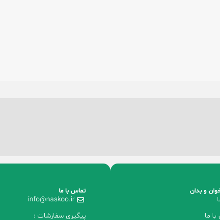
وان و بدان
تماس با ما
ا
info@naskoo.ir
با ما
پیگیری سفارشات :