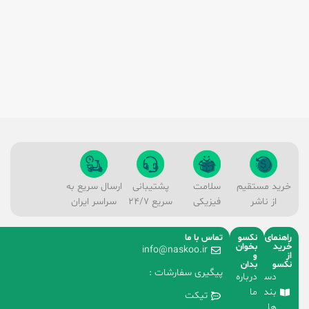
خرید مستقیم
سلامت
پشتیبانی
ارسال سریع به
از ناشر
فیزیکی
سریع 24/7
سراسر ایران
راهنمای
نکسو
تماس با ما
خرید
بخوان
info@naskoo.ir
از
و
نکسو
بدان
پیگیری سفارشات :
دسته
درباره
بندی
ما
تیکت
ها