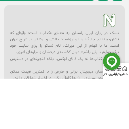
نسک در زبان ایران باستان به معنای «کتاب» است؛ واژه‌ای که
نشان‌دهنده‌ی جایگاه والا و ارزشمند دانش و نوشتار در تاریخ ایران
است. ما با الهام از این میراث، نام نسکو را برای سایت خود
برگزیده‌ایم تا پلی باشیم میان گذشته‌ی درخشان و نیازهای امروز.
در نسکو، کتاب‌ها نه یک کالای لوکس، بلکه گنجینه‌ای در دسترس
همه‌اند.
– ما کتاب‌های دیجیتال ایرانی و خارجی را با کمترین قیمت ممکن
خانه
فروشگاه
پیگیری
حساب کاربری
ارائه می‌کنیم؛ بسیاری از آن‌ها کاملاً رایگان در اختیار شما قرار دارند.
– برای یادگیری بهتر، مجموعه‌ای از ویدیوهای آموزشی در موضوعات
گوناگون فراهم کرده‌ایم.
– فروشگاه لوازم‌تحریر ما همراه شماست تا ابزارهای نوشتن و خلق
اندیشه همیشه در دسترس باشند.
– و برای شادی و خلاقیت کودکان، بخش فروشگاه اسباب‌بازی را در
کنار کتاب‌ها قرار داده‌ایم.
نسکو تنها یک فروشگاه نیست؛ ما باور داریم که دانش، فرهنگ و