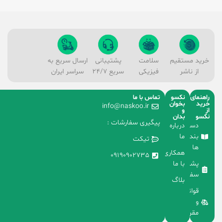
خرید مستقیم
سلامت
پشتیبانی
ارسال سریع به
از ناشر
فیزیکی
سریع 24/7
سراسر ایران
راهنمای
نکسو
تماس با ما
خرید
بخوان
info@naskoo.ir
از
و
نکسو
بدان
پیگیری سفارشات :
دسته
درباره
بندی
ما
تیکت
ها
همکاری
09190902735
با ما
پشتیبانی
سفارشات
بلاگ
قوانین
و
مقررات