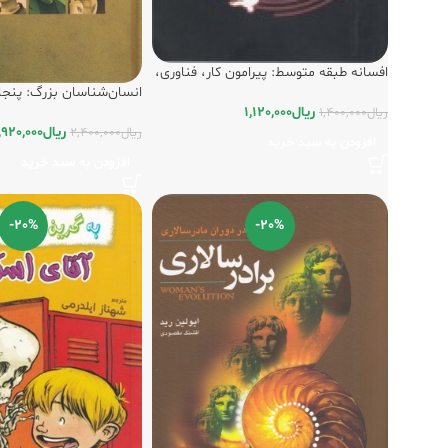
افسانه طبقه متوسط: پیرامون کار، فناوری،
طبقه اجتماعی و مبارزه طبقاتی
انسان‌شناسان بزرگ: پنج
کلیدی
ریال
1,120,000
ریال
1,400,000
ریال
,920,000
ریال
2,400,000
افزودن به سبد خرید
افزودن به سبد خرید
-20%
-20%