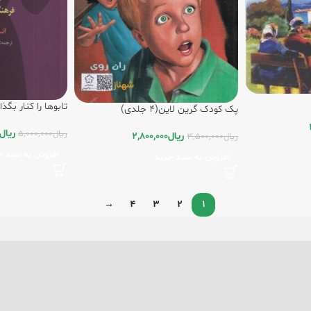
تابوها را کنار بگذ
پک کودک گرین لاین(4 جلدی)
فرهنگی و سلامت 
ریال
ریال
5,000,000
ریال
2,800,000
ریال
3,500,000
افزودن به سبد خ
افزودن به سبد خرید
→
4
3
2
1