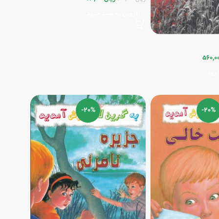
افزودن به سبد خرید
560,0
رید
-20%
-20%