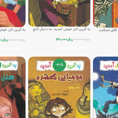
به گرین لان خوش آمدید: به دنبال گنج
به گرین لان خوش 
 آقای اسکلت
ریال
560,000
ریال
700,000
ریال
00
ریال
700,000
افزودن به سبد خرید
افزودن به سبد خ
-20%