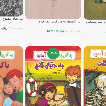
بازی‌های ممنوع
این شعرها به درد کسی نمی‌خورد
اه انسان‌شناس
ریال
00
ریال
700,000
ریال
1,200,000
ریال
1,500,000
1
افزودن به سبد خ
افزودن به سبد خرید
-20%