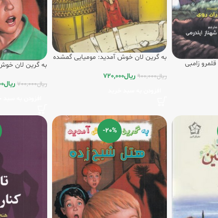
به گرین لان خوش آمدید: مومیایی گمشده
قلمرو زامبی
به گرین ‌لان خوش
ریال
720,000
ریال
900,000
ریال
00
ریال
700,000
افزودن به سبد خرید
افزودن به سبد خ
-20%