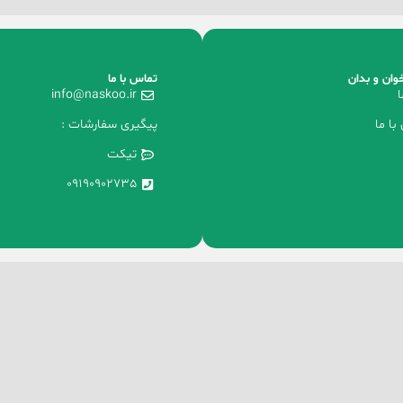
وان و بدان
تماس با ما
ا
info@naskoo.ir
با ما
پیگیری سفارشات :
تیکت
09190902735