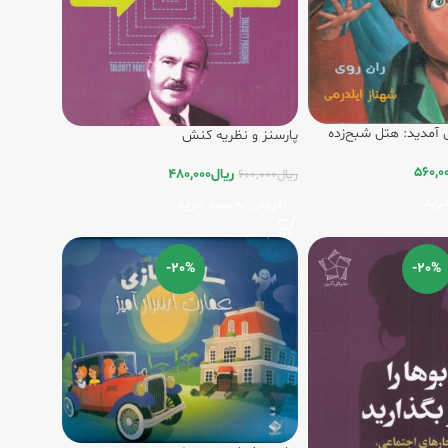
 آمدید: هتل شبح‌زده
پارسنز و نظریه کنش
560,0
ریال
480,000
ریال
600,000
رید
افزودن به سبد خرید
-20%
-20%