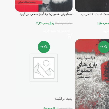
اسطوره‌ی عصیان: چه‌گوارا سخن می‌گوید
لیست است: نگاهی به
(مجموعه‌ی سخنرانی‌ها، مصاحبه‌ها و
نامه‌ها)
ریال
2,160,000
1,600,000
ریال
2,700,000
افزودن به سبد خرید
رید
-20%
-20%
بخت برگشته
ریال
80,000
ریال
100,000