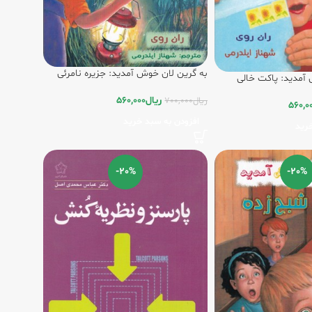
به گرین لان خوش آمدید: جزیره نامرئی
آمدید: پاکت خالی
ریال
560,000
ریال
700,000
560,0
افزودن به سبد خرید
رید
-20%
-20%