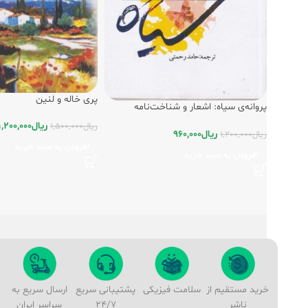
پری خاله و لنین
پروانه‌ی سیاه: اشعار و شناخت‌نامه
عاشقانه‌های اینگرید یونکر (2جلدی)
ریال
1,200,000
ریال
1,500,000
ریال
960,000
ریال
1,200,000
افزودن به سبد خرید
افزودن به سبد خرید
خرید مستقیم از
سلامت فیزیکی
پشتیبانی سریع
ارسال سریع به
ناشر
24/7
سراسر ایران