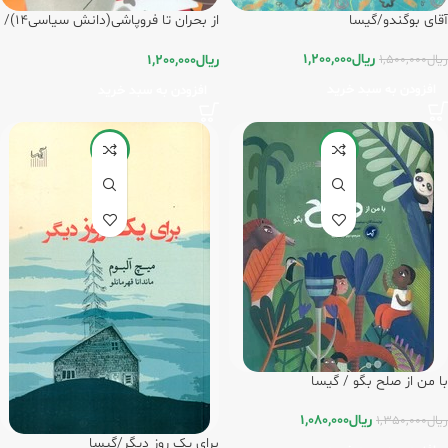
آقای بوگندو/گیسا
از بحران تا فروپاشی(دانش سیاسی14)/
نگاه معاصر
ریال
1,200,000
ریال
1,500,000
ریال
1,200,000
افزودن به سبد خرید
افزودن به سبد خرید
-20%
-20%
با من از صلح بگو / گیسا
ریال
1,080,000
ریال
1,350,000
برای یک روز دیگر/گیسا