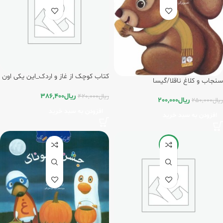
کتاب کوچک از غاز و اردک_این یکی اون
سنجاب و کلاغ ناقلا/گیسا
یکی/گیسا
ریال
386,400
ریال
420,000
ریال
200,000
ریال
250,000
افزودن به سبد خرید
افزودن به سبد خرید
-20%