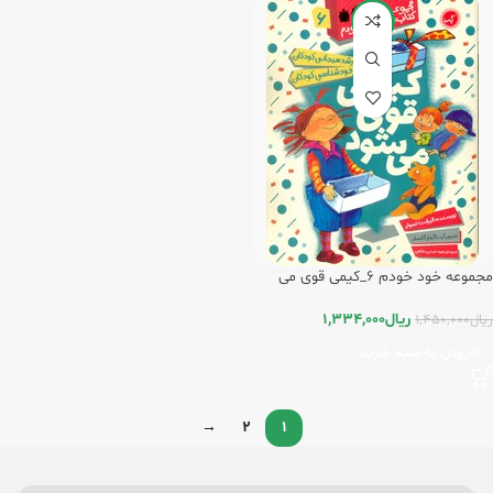
-8%
مجموعه خود خودم 6_کیمی قوی می
شود/ گیسا
ریال
1,334,000
ریال
1,450,000
افزودن به سبد خرید
→
2
1