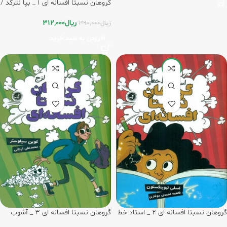
گروهان نسبتا افسانه ای 1 _ بپا نترکد /
گیسا
ریال
312,000
ریال
390,000
افزودن به سبد خرید
-15%
-20%
گروهان نسبتا افسانه ای 2 _ استاد خط
گروهان نسبتا افسانه ای 3 _ آشوب
خطی / گیسا
لزج / گیسا