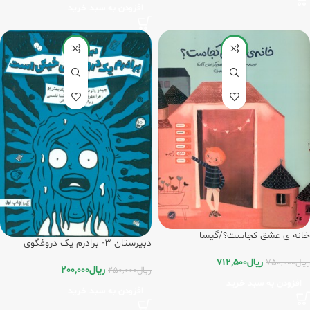
افزودن به سبد خرید
-20%
-5%
خانه ی عشق کجاست؟/گیسا
دبیرستان 3- برادرم یک دروغگوی
خیکی است / گیسا
ریال
712,500
ریال
750,000
ریال
200,000
ریال
250,000
افزودن به سبد خرید
افزودن به سبد خرید