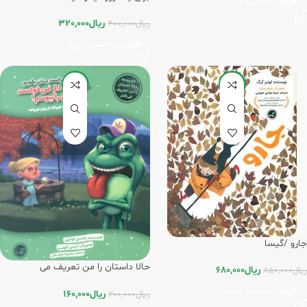
افزودن به سبد خرید
ریال
320,000
ریال
400,000
افزودن به سبد خرید
-20%
-20%
جارو /گیسا
حالا داستان را من تعریف می
ریال
680,000
ریال
850,000
کنم_شاهزاده قورباغه/گیسا
افزودن به سبد خرید
ریال
160,000
ریال
200,000