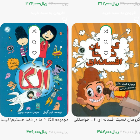
ریال
312,000
ریال
374,000
ریال
390,000
ریال
440,000
افزودن به سبد خرید
افزودن به سبد خرید
-5%
-20%
گروهان نسبتا افسانه ای 4 _ خواستنی
مجموعه الگا 2_ما در فضا هستیم/گیسا
/ گیسا
ریال
352,000
ریال
456,000
ریال
440,000
ریال
480,000