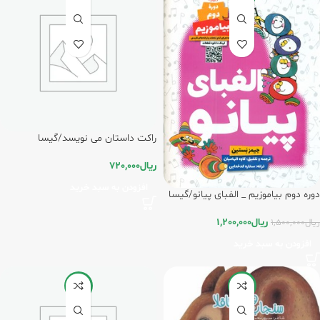
راکت داستان می نویسد/گیسا
ریال
720,000
افزودن به سبد خرید
دوره دوم بیاموزیم _ الفبای پیانو/گیسا
ریال
1,200,000
ریال
1,500,000
افزودن به سبد خرید
-8%
-20%