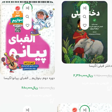
-20%
-20%
دختر فیلی/گیسا
ریال
2,360,000
ریال
2,950,000
دوره دوم بنوازیم _ الفبای پیانو/گیسا
افزودن به سبد خرید
ریال
680,000
ریال
850,000
افزودن به سبد خرید
-20%