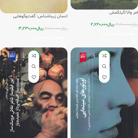
امر والا/گیلگمش
انسان زیباشناس: گفت‌وگوهایی
درباره‌ی هنر و زیباشناسی/گیلگمش
ریال
2,720,000
ریال
3,200,000
ریال
3,230,000
ریال
3,800,000
افزودن به سبد خرید
افزودن به سبد خرید
-15%
-15%