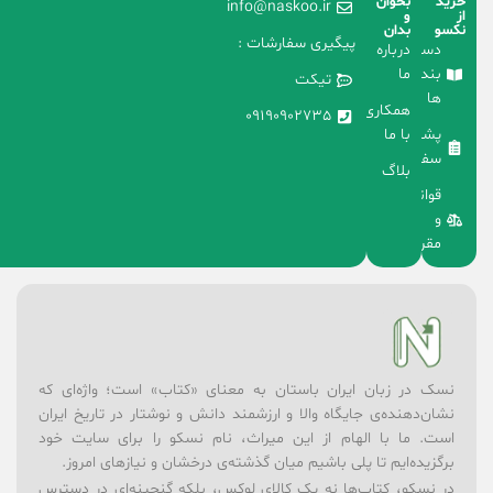
خرید
بخوان
info@naskoo.ir
از
و
نکسو
بدان
پیگیری سفارشات :
دسته
درباره
بندی
ما
تیکت
ها
همکاری
09190902735
با ما
پشتیبانی
سفارشات
بلاگ
قوانین
و
مقررات
نسک در زبان ایران باستان به معنای «کتاب» است؛ واژه‌ای که
نشان‌دهنده‌ی جایگاه والا و ارزشمند دانش و نوشتار در تاریخ ایران
است. ما با الهام از این میراث، نام نسکو را برای سایت خود
برگزیده‌ایم تا پلی باشیم میان گذشته‌ی درخشان و نیازهای امروز.
در نسکو، کتاب‌ها نه یک کالای لوکس، بلکه گنجینه‌ای در دسترس