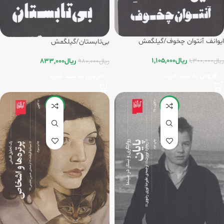
ایوانف آنتوان چخوف/گیلگمش
بی‌تابستان/گیلگمش
ریال
1,105,000
ریال
833,000
ریال
1,300,000
ریال
980,000
افزودن به سبد خرید
افزودن به سبد خرید
-15%
-15%