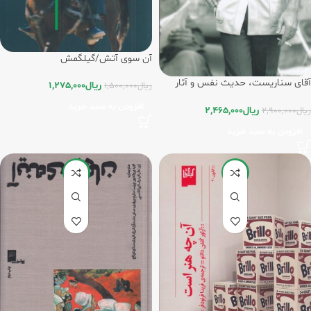
آن سوی آتش/گیلگمش
آقای سناریست، حدیث نفس و آثار
ریال
1,275,000
ریال
1,500,000
سعید مطلبی/گیلگمش
افزودن به سبد خرید
ریال
2,465,000
ریال
2,900,000
افزودن به سبد خرید
-15%
-15%