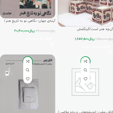
آینه‌ی جهان: نگاهی نو به تاریخ هنر/
گیلگمش
آن‌چه هنر است/گیلگمش
ریال
20,400,000
ریال
24,000,000
افزودن به سبد خرید
ریال
1,657,500
ریال
1,950,000
افزودن به سبد خرید
-15%
-15%
اتاق روشن: اندیشه‌هایی درباره عکاسی/