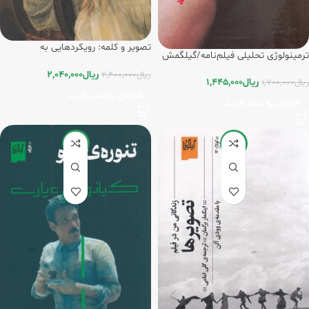
تصویر و کلمه: رویکردهایی به
ترمینولوژی تحلیلی فیلم‌نامه/گیلگمش
شمایل‌شناسی/گیلگمش
ریال
2,040,000
ریال
2,400,000
ریال
1,445,000
ریال
1,700,000
افزودن به سبد خرید
افزودن به سبد خرید
-15%
-15%