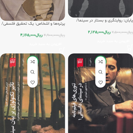
پایان: روایتگری و بستار در سینما/
پرتره‌ها و اشخاص: یک تحقیق فلسفی/
گیلگمش
گیلگمش
ریال
2,125,000
ریال
2,500,000
ریال
4,165,000
ریال
4,900,000
افزودن به سبد خرید
افزودن به سبد خرید
-15%
-15%