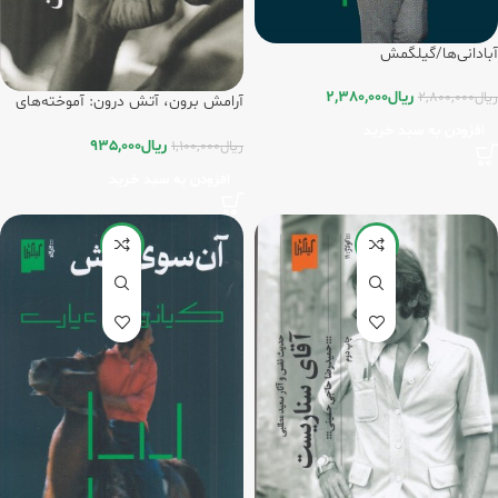
آبادانی‌ها/گیلگمش
ریال
2,380,000
ریال
2,800,000
آرامش برون، آتش درون: آموخته‌های
یک فیلم‌ساز/گیلگمش
افزودن به سبد خرید
ریال
935,000
ریال
1,100,000
افزودن به سبد خرید
-15%
-15%