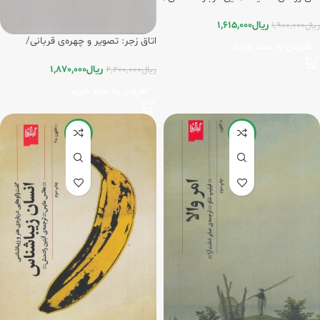
گیلگمش
ریال
1,615,000
ریال
1,900,000
اتاق زجر: تصویر و چهره‌ی قربانی/
افزودن به سبد خرید
گیلگمش
ریال
1,870,000
ریال
2,200,000
افزودن به سبد خرید
-15%
-15%