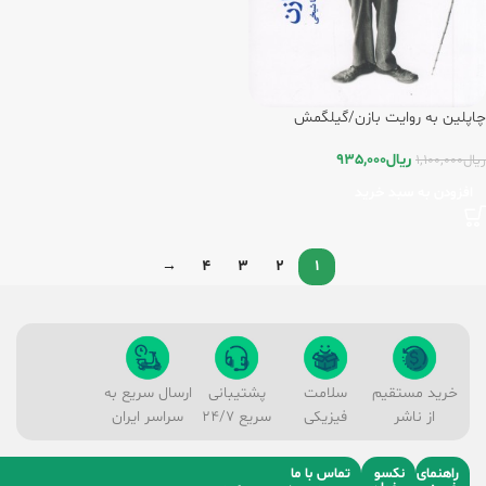
چاپلین به روایت بازن/گیلگمش
ریال
935,000
ریال
1,100,000
افزودن به سبد خرید
→
4
3
2
1
خرید مستقیم
سلامت
پشتیبانی
ارسال سریع به
از ناشر
فیزیکی
سریع 24/7
سراسر ایران
راهنمای
نکسو
تماس با ما