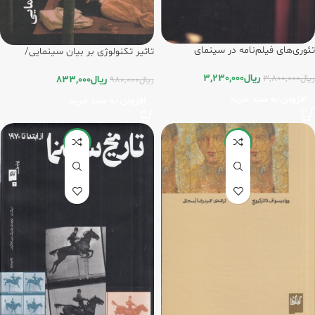
تئوری‌های فیلم‌نامه در سینمای
تاثیر تکنولوژی بر بیان سینمایی/
داستانی(جلد1)/گیلگمش
گیلگمش
ریال
3,230,000
ریال
3,800,000
ریال
833,000
ریال
980,000
افزودن به سبد خرید
افزودن به سبد خرید
-15%
-15%