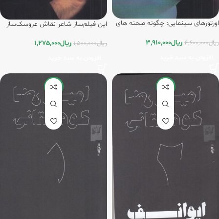
اورتورهای سینمایی: چگونه صحنه های
این فیلم‌ساز شاعر نقاش عروسک‌ساز
افتتاحیه‌ی فیلم‌ها را بخوانیم/گیلگمش
مستندساز افسانه‌پرداز شعبده‌باز /
گیلگمش
ریال
3,910,000
ریال
4,600,000
ریال
1,275,000
ریال
1,500,000
افزودن به سبد خرید
افزودن به سبد خرید
-15%
-15%