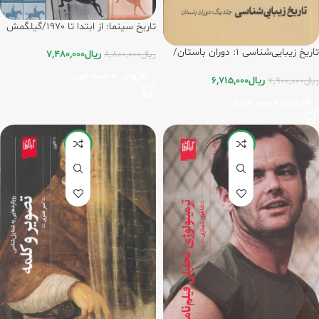
تاریخ سینما: از ابتدا تا 1970/گیلگمش
تاریخ زیبایی‌شناسی 1: دوران باستان/
ریال
7,480,000
ریال
8,800,000
گیلگمش
افزودن به سبد خرید
ریال
6,715,000
ریال
7,900,000
افزودن به سبد خرید
-15%
-15%