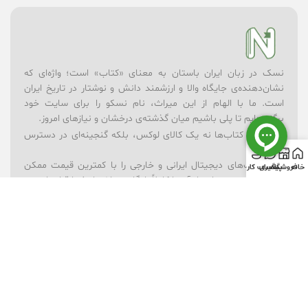
نسک در زبان ایران باستان به معنای «کتاب» است؛ واژه‌ای که
نشان‌دهنده‌ی جایگاه والا و ارزشمند دانش و نوشتار در تاریخ ایران
است. ما با الهام از این میراث، نام نسکو را برای سایت خود
برگزیده‌ایم تا پلی باشیم میان گذشته‌ی درخشان و نیازهای امروز.
در نسکو، کتاب‌ها نه یک کالای لوکس، بلکه گنجینه‌ای در دسترس
همه‌اند.
– ما کتاب‌های دیجیتال ایرانی و خارجی را با کمترین قیمت ممکن
خانه
فروشگاه
پیگیری
حساب کاربری
ارائه می‌کنیم؛ بسیاری از آن‌ها کاملاً رایگان در اختیار شما قرار دارند.
– برای یادگیری بهتر، مجموعه‌ای از ویدیوهای آموزشی در موضوعات
گوناگون فراهم کرده‌ایم.
– فروشگاه لوازم‌تحریر ما همراه شماست تا ابزارهای نوشتن و خلق
اندیشه همیشه در دسترس باشند.
– و برای شادی و خلاقیت کودکان، بخش فروشگاه اسباب‌بازی را در
کنار کتاب‌ها قرار داده‌ایم.
نسکو تنها یک فروشگاه نیست؛ ما باور داریم که دانش، فرهنگ و
بازی می‌توانند در کنار هم آینده‌ای روشن‌تر بسازند. رسالت ما این