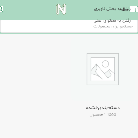
رفتن به بخش ناوبری
ریال
0
رفتن به محتوای اصلی
دسته-بندی-نشده
29555 محصول