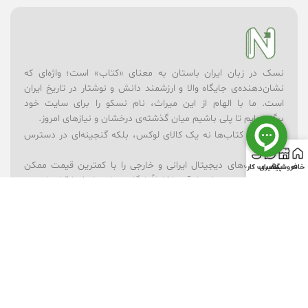
نسک در زبان ایران باستان به معنای «کتاب» است؛ واژه‌ای که
نشان‌دهنده‌ی جایگاه والا و ارزشمند دانش و نوشتار در تاریخ ایران
است. ما با الهام از این میراث، نام نسکو را برای سایت خود
برگزیده‌ایم تا پلی باشیم میان گذشته‌ی درخشان و نیازهای امروز.
در نسکو، کتاب‌ها نه یک کالای لوکس، بلکه گنجینه‌ای در دسترس
همه‌اند.
– ما کتاب‌های دیجیتال ایرانی و خارجی را با کمترین قیمت ممکن
خانه
فروشگاه
پیگیری
حساب کاربری
ارائه می‌کنیم؛ بسیاری از آن‌ها کاملاً رایگان در اختیار شما قرار دارند.
– برای یادگیری بهتر، مجموعه‌ای از ویدیوهای آموزشی در موضوعات
گوناگون فراهم کرده‌ایم.
– فروشگاه لوازم‌تحریر ما همراه شماست تا ابزارهای نوشتن و خلق
اندیشه همیشه در دسترس باشند.
– و برای شادی و خلاقیت کودکان، بخش فروشگاه اسباب‌بازی را در
کنار کتاب‌ها قرار داده‌ایم.
نسکو تنها یک فروشگاه نیست؛ ما باور داریم که دانش، فرهنگ و
بازی می‌توانند در کنار هم آینده‌ای روشن‌تر بسازند. رسالت ما این