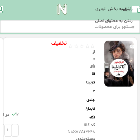
رفتن به بخش ناوبری
ریال
0
رفتن به محتوای اصلی
تخفیف
از
0
رای
آنا
کارنینا
2
جلدی
قابدار/
2 در انبار
نگاه
کد کالا
N8SV7A14648
دسته‌بندی