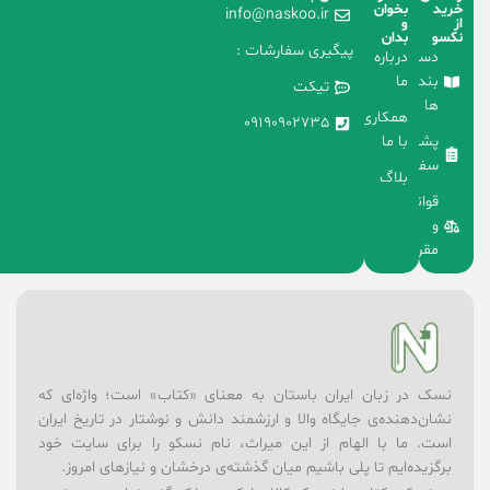
خرید
بخوان
info@naskoo.ir
از
و
نکسو
بدان
پیگیری سفارشات :
دسته
درباره
بندی
ما
تیکت
ها
همکاری
09190902735
با ما
پشتیبانی
سفارشات
بلاگ
قوانین
و
مقررات
نسک در زبان ایران باستان به معنای «کتاب» است؛ واژه‌ای که
نشان‌دهنده‌ی جایگاه والا و ارزشمند دانش و نوشتار در تاریخ ایران
است. ما با الهام از این میراث، نام نسکو را برای سایت خود
برگزیده‌ایم تا پلی باشیم میان گذشته‌ی درخشان و نیازهای امروز.