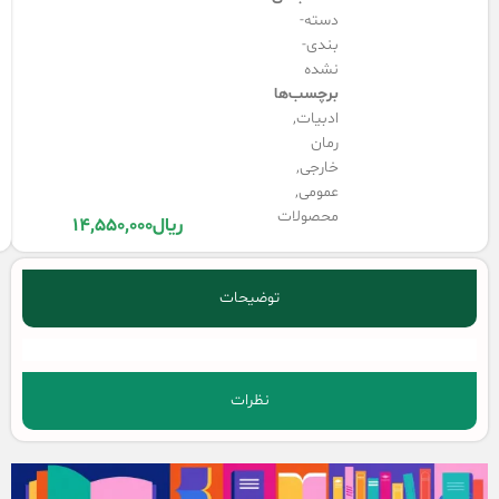
دسته-
بندی-
نشده
برچسب‌ها
ادبیات
,
رمان
خارجی
,
عمومی
,
محصولات
ریال
14,550,000
توضیحات
نظرات