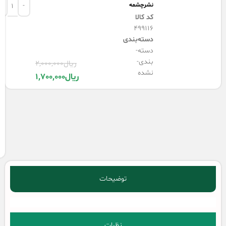
نشرچشمه
کد کالا
499116
دسته‌بندی
دسته-
بندی-
ریال
2,000,000
نشده
ریال
1,700,000
توضیحات
نظرات