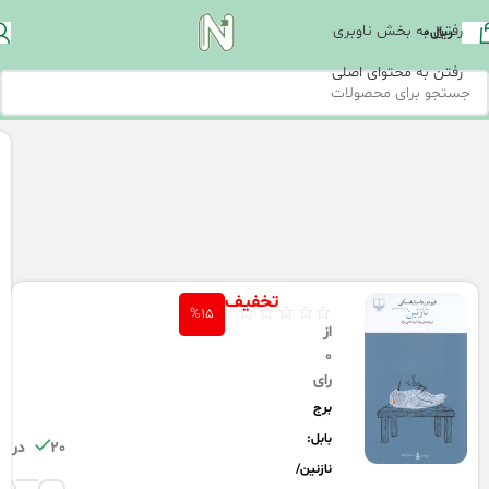
رفتن به بخش ناوبری
ریال
0
رفتن به محتوای اصلی
تخفیف
%15
از
0
رای
برج
بابل:
20 در انبار
نازنین/