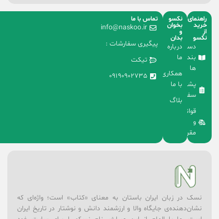
راهنمای
نکسو
تماس با ما
خرید
بخوان
info@naskoo.ir
از
و
نکسو
بدان
پیگیری سفارشات :
دسته
درباره
بندی
ما
تیکت
ها
همکاری
09190902735
با ما
پشتیبانی
سفارشات
بلاگ
قوانین
و
مقررات
نسک در زبان ایران باستان به معنای «کتاب» است؛ واژه‌ای که
نشان‌دهنده‌ی جایگاه والا و ارزشمند دانش و نوشتار در تاریخ ایران