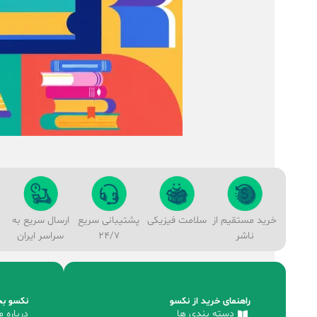
خرید مستقیم از
سلامت فیزیکی
پشتیبانی سریع
ارسال سریع به
ناشر
24/7
سراسر ایران
راهنمای خرید از نکسو
نکسو بخ
دسته بندی ها
درباره م