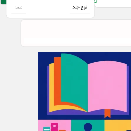
ریال
5,700,000
نوع جلد
شمیز