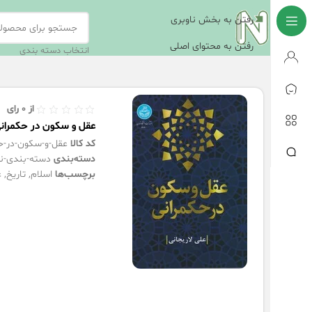
رفتن به بخش ناوبری
رفتن به محتوای اصلی
انتخاب دسته بندی
از
0
رای
عقل و سکون در حکمرانی
کد کالا
عقل-و-سکون-در-حک
دسته‌بندی
دسته-بندی-ن
برچسب‌ها
اسلام
,
تاریخ
,
ع