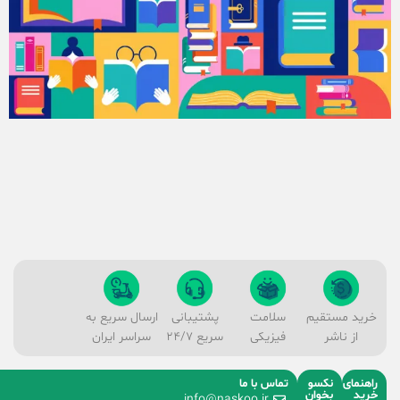
خرید مستقیم
سلامت
پشتیبانی
ارسال سریع به
از ناشر
فیزیکی
سریع 24/7
سراسر ایران
راهنمای
نکسو
تماس با ما
خرید
بخوان
info@naskoo.ir