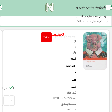
رفتن به بخش ناوبری
ریال
0
رفتن به محتوای اصلی
تخفیف
%20
از
0
رای
قلعه
حیوانات
/
امیر
کبیر
4 در انبار
کد کالا
R2KR2537958
دسته‌بندی
دسته-