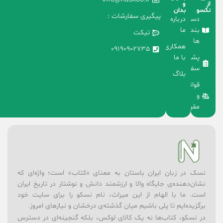
از
و
نکسو
بدان
پیگیری سفارشات :
دسته
درباره
بندی
ما
تیکت
ها
همکاری
09190902735
با ما
پشتیبانی
سفارشات
بلاگ
قوانین
و
مقررات
نسک در زبان ایران باستان به معنای «کتاب» است؛ واژه‌ای که
نشان‌دهنده‌ی جایگاه والا و ارزشمند دانش و نوشتار در تاریخ ایران
است. ما با الهام از این میراث، نام نسکو را برای سایت خود
برگزیده‌ایم تا پلی باشیم میان گذشته‌ی درخشان و نیازهای امروز.
در نسکو، کتاب‌ها نه یک کالای لوکس، بلکه گنجینه‌ای در دسترس