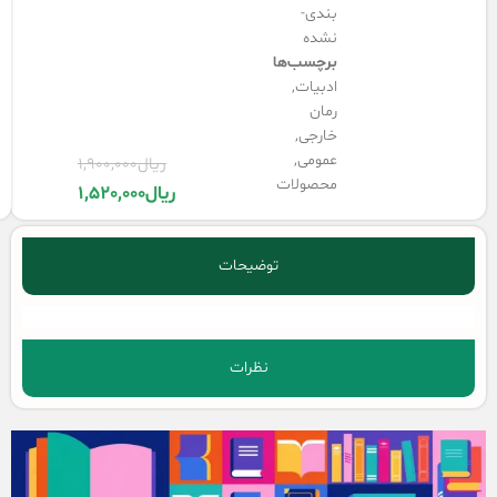
بندی-
نشده
برچسب‌ها
ادبیات
,
رمان
خارجی
,
عمومی
,
ریال
1,900,000
محصولات
ریال
1,520,000
توضیحات
نظرات