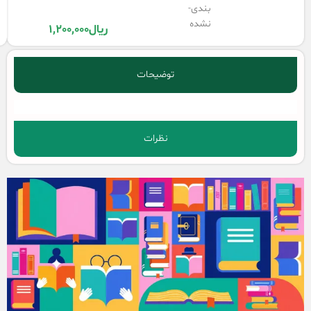
بندی-
نشده
ریال
1,200,000
توضیحات
نظرات