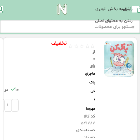
رفتن به بخش ناوبری
ریال
0
رفتن به محتوای اصلی
تخفیف
از
0
رای
ماجرای
پاک
10 در انبار
کن
/
مهرسا
کد کالا
541787
دسته‌بندی
دسته-