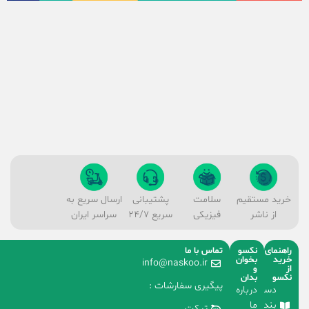
خرید مستقیم
سلامت
پشتیبانی
ارسال سریع به
از ناشر
فیزیکی
سریع 24/7
سراسر ایران
راهنمای
نکسو
تماس با ما
خرید
بخوان
info@naskoo.ir
از
و
نکسو
بدان
پیگیری سفارشات :
دسته
درباره
بندی
ما
تیکت