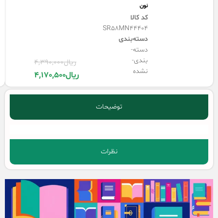
نون
کد کالا
SR58MN44404
دسته‌بندی
دسته-
بندی-
ریال
4,390,000
نشده
ریال
4,170,500
توضیحات
نظرات