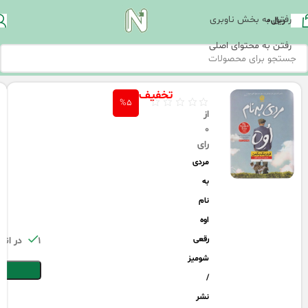
رفتن به بخش ناوبری
ریال
0
رفتن به محتوای اصلی
تخفیف
%5
از
0
رای
مردی
به
نام
اوه
رقعی
1 در انبار
شومیز
/
نشر