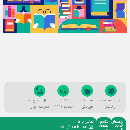
خرید مستقیم
سلامت
پشتیبانی
ارسال سریع به
از ناشر
فیزیکی
سریع 24/7
سراسر ایران
راهنمای
نکسو
تماس با ما
خرید
بخوان
info@naskoo.ir
از
و