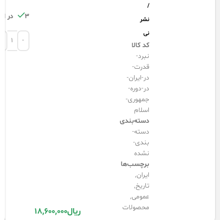
/
3 در انبار
نشر
نی
کد کالا
نبرد-
قدرت-
در-ایران-
در-دوره-
جمهوری-
اسلام
دسته‌بندی
دسته-
بندی-
نشده
برچسب‌ها
ایران
,
تاریخ
,
عمومی
,
محصولات
ریال
18,600,000