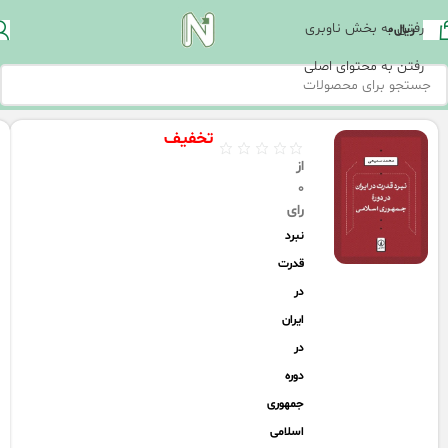
رفتن به بخش ناوبری
ریال
0
رفتن به محتوای اصلی
تخفیف
از
0
رای
نبرد
قدرت
در
ایران
در
دوره
جمهوری
اسلامی